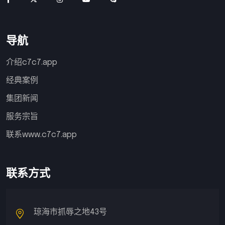
导航
介绍c7c7.app
经典案例
集团新闻
服务宗旨
联系www.c7c7.app
联系方式
琼海市抓辱之地43号