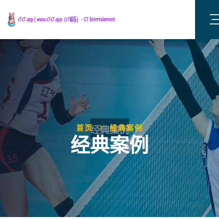
首页
经典案例
经典案例