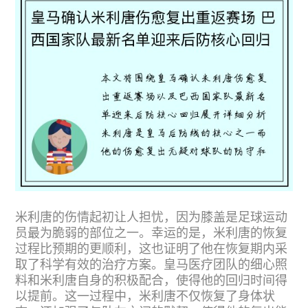
米利唐的伤情起初让人担忧，因为膝盖是足球运动
员最为脆弱的部位之一。幸运的是，米利唐的恢复
过程比预期的更顺利，这也证明了他在恢复期内采
取了科学有效的治疗方案。皇马医疗团队的细心照
料和米利唐自身的积极配合，使得他的回归时间得
以提前。这一过程中，米利唐不仅恢复了身体状