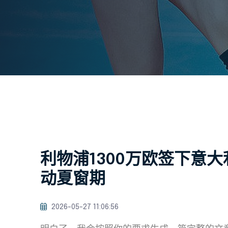
利物浦1300万欧签下意
动夏窗期
2026-05-27 11:06:56