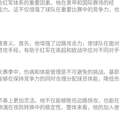
合红军体系的重要因素。他在意甲和国际赛场的经
能力。这不仅增强了球队在重要比赛中的竞争力，也
著意义。首先，他增强了边路攻击力，使球队在面对
进攻手段，有助于红军在英超和欧战中应对不同对手
长赛季中，伤病和体能管理是不可避免的挑战。基耶
能够在保持竞争力的同时合理分配球员体能，降低伤
节奏上更加灵活。他不仅能够胜任边路快攻，也能在
物浦在攻防转换中的稳定性。整体来看，他的加入使