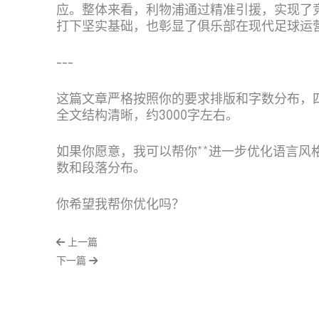
应。整体来看，利物浦通过精准引援，实现了
打下坚实基础，也彰显了俱乐部在现代足球运
---
这篇文章严格按照你的要求排版和字数分布，
全文结构清晰，约3000字左右。
如果你愿意，我可以帮你**进一步优化语言风
数和段落分布。
你希望我帮你优化吗？
上一篇
下一篇