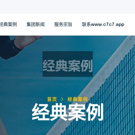
经典案例
集团新闻
服务宗旨
联系www.c7c7.app
首页
经典案例
经典案例