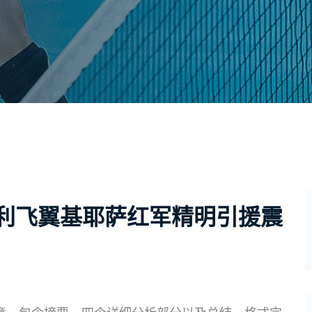
大利飞翼基耶萨红军精明引援震