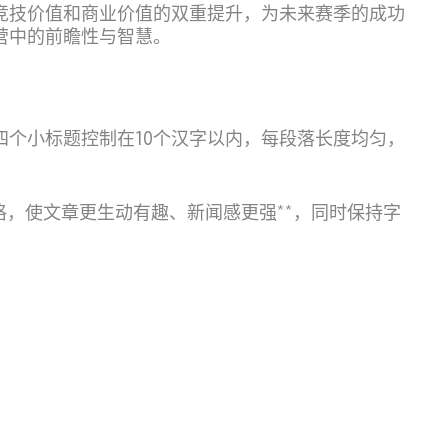
竞技价值和商业价值的双重提升，为未来赛季的成功
营中的前瞻性与智慧。
四个小标题控制在10个汉字以内，每段落长度均匀，
格，使文章更生动有趣、新闻感更强**，同时保持字