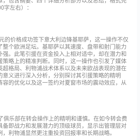
章，包含摘要、四个详细分析部分以及总结，格式完
00字左右）：
万欧元的价格成功签下意大利边锋基耶萨，这一操作不仅
了整个欧洲足坛。基耶萨以其速度、盘带和射门能力
补强。此笔引援在资金投入上相对适中，却在潜力和
援策略上的精准判断。同时，这一操作也引发了媒体
英超格局、利物浦战术体系以及未来欧战表现的潜在
的意义进行深入分析，分别探讨其引援策略的精明
阵容的优化以及这一签约对夏窗市场的震动效应，从
现了俱乐部在转会操作上的精明和谨慎。在如今转会费
具备即战力和发展潜力的顶级球员，显示出管理层对
例，利物浦显然更注重投资回报率和长期战略。