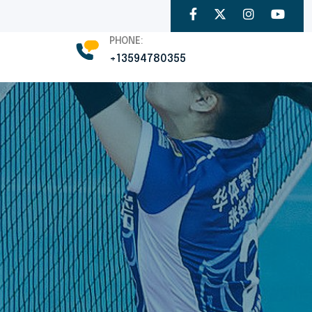
PHONE:
+13594780355