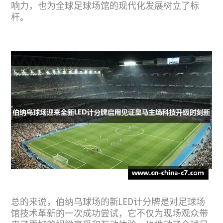
响力，也为全球足球场馆的现代化发展树立了标
杆。
总的来说，伯纳乌球场的新LED计分牌是对足球场
馆技术革新的一次成功尝试，它不仅为现场观众带