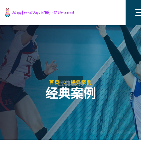
首页
经典案例
经典案例