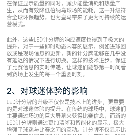
在保证显示质量的同时，减少能量消耗和热量产
生，从而有效降低伯纳乌球场的能耗。这一升级符
合全球环保趋势，也为皇马带来了更为可持续的运
营模式。
此外，这些LED计分牌的响应速度也得到了极大的
提升。对于一些即时动态内容的展示，例如进球回
放或是现场信息的更新，新的计分牌能够在几乎没
有延迟的情况下进行切换。这样的技术进步，保证
了比赛信息的实时传递，让球迷们能够第一时间看
到赛场上发生的每一个重要时刻。
2、对球迷体验的影响
LED计分牌的升级不仅仅是技术上的进步，更重要
的是对球迷体验的提升。在传统的球场中，球迷们
主要通过场边的巨大屏幕来获得比赛信息，而新的
LED计分牌则通过更加清晰和智能化的显示，极大
增强了球迷与比赛之间的互动。计分牌不仅显示比