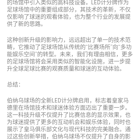
的场馆中引入类似的高科技设备。LED计分牌作为
足球场馆中的重要组成部分，其技术的革新，不仅
仅影响了球迷的观看体验，也为整个行业的发展提
供了新的思路。
这种创新升级的影响力，远远超出了单一的技术范
畴，它推动了足球场馆从传统的“比赛场所”向“多功
能娱乐空间”的转型。未来，我们有理由相信，更多
的足球场馆将会采用类似的智能化设施，进一步提
升全球足球比赛的观赛质量和球迷的互动体验。
总结：
伯纳乌球场的全新LED计分牌启用，标志着皇家马
德里在场馆技术和球迷体验方面迈出了重要一步。
这一科技升级不仅提升了比赛信息的显示效果，也
为球迷提供了更多的互动机会和娱乐体验，同时也
展示了皇马俱乐部文化与现代科技的完美融合。通
过这些创新举措，伯纳乌球场不仅提升了自身的影