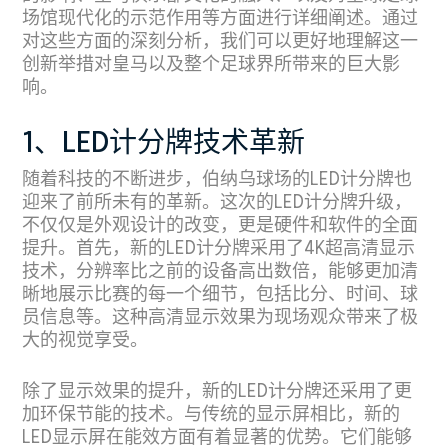
场馆现代化的示范作用等方面进行详细阐述。通过
对这些方面的深刻分析，我们可以更好地理解这一
创新举措对皇马以及整个足球界所带来的巨大影
响。
1、LED计分牌技术革新
随着科技的不断进步，伯纳乌球场的LED计分牌也
迎来了前所未有的革新。这次的LED计分牌升级，
不仅仅是外观设计的改变，更是硬件和软件的全面
提升。首先，新的LED计分牌采用了4K超高清显示
技术，分辨率比之前的设备高出数倍，能够更加清
晰地展示比赛的每一个细节，包括比分、时间、球
员信息等。这种高清显示效果为现场观众带来了极
大的视觉享受。
除了显示效果的提升，新的LED计分牌还采用了更
加环保节能的技术。与传统的显示屏相比，新的
LED显示屏在能效方面有着显著的优势。它们能够