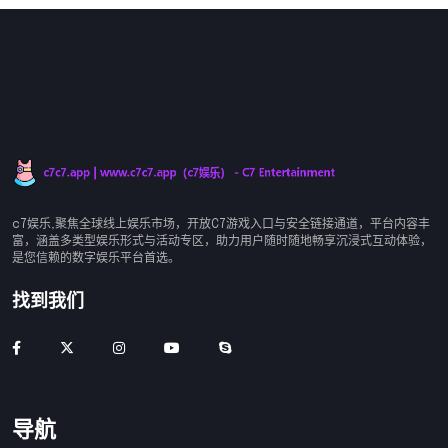
c7娱乐,聚焦全球线上娱乐市场，开放C7游戏入口与安全链接通道，平台内容丰
富，涵盖多类型娱乐形式与活动专区，助力用户随时随地畅享沉浸式互动体验，
是您信赖的数字娱乐平台首选。
找到我们
导航