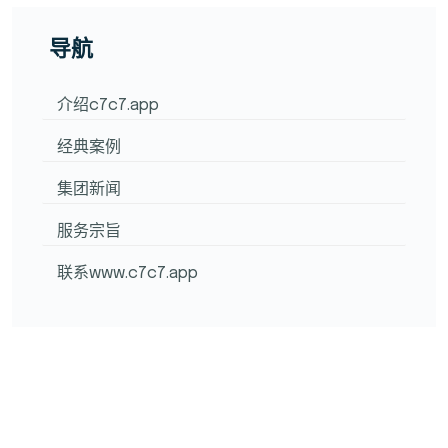
导航
介绍c7c7.app
经典案例
集团新闻
服务宗旨
联系www.c7c7.app