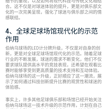
细节的重视，以及如何将现代科技与传统文化相结
合。这不仅是对球迷体验的提升，更是对俱乐部文
化的一次完美呈现，强化了球迷与俱乐部之间的情
感联结。
4、全球足球场馆现代化的示范
作用
伯纳乌球场的LED计分牌升级，不仅是对自身的创
新，更是对全球足球场馆现代化的示范。随着足球
行业的不断发展，球迷的需求不断变化，他们不仅
要求球队提供高水平的竞技表现，还希望在观看比
赛时能够享受到更高质量的技术支持和互动体验。
伯纳乌球场的这一升级，正好顺应了这一潮流，展
示了如何通过科技创新提升比赛的观赏性和球迷的
体验感。
事实上，许多其他足球俱乐部和场馆已经开始关注
伯纳乌球场这一技术升级的示范作用，计划在自己