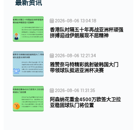
最新资讯
2026-08-06 13:04:18
香港队时隔五十年再战亚洲杯顽强
拼搏迎战伊朗展现不屈精神
2026-08-06 12:21:34
雅赞奈马特精彩挑射破韩国大门
带领球队挺进亚洲杯决赛
2026-08-06 11:31:35
阿森纳花重金4500万欧签大卫拉
亚稳固球队门将位置