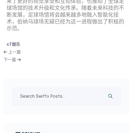
来了更好的视觉享受和互动体验，也推动了全球足
球场馆的技术升级和文化传承。随着未来科技的不
断发展，足球场馆将会越来越多地融入智能化技
术，伯纳乌球场无疑已经为这一进程做出了积极的
示范。
c7娱乐
上一篇
下一篇