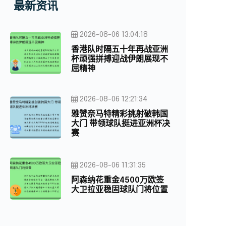
最新资讯
2026-08-06 13:04:18
香港队时隔五十年再战亚洲
杯顽强拼搏迎战伊朗展现不
屈精神
2026-08-06 12:21:34
雅赞奈马特精彩挑射破韩国
大门 带领球队挺进亚洲杯决
赛
2026-08-06 11:31:35
阿森纳花重金4500万欧签
大卫拉亚稳固球队门将位置