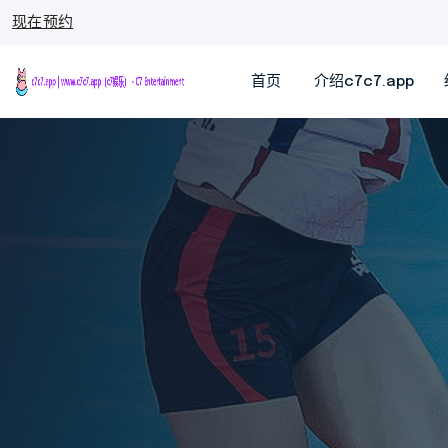
现在预约
首页
介绍c7c7.app