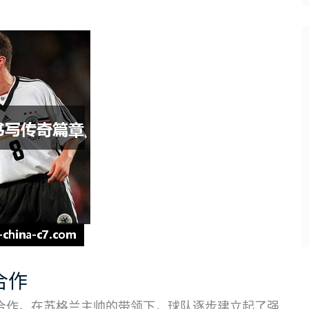
合作
合作。在苏格兰主帅的带领下，球队逐步建立起了强