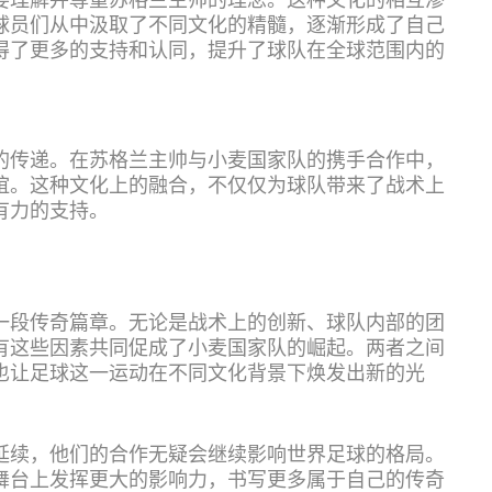
要理解并尊重苏格兰主帅的理念。这种文化的相互渗
球员们从中汲取了不同文化的精髓，逐渐形成了自己
得了更多的支持和认同，提升了球队在全球范围内的
的传递。在苏格兰主帅与小麦国家队的携手合作中，
谊。这种文化上的融合，不仅仅为球队带来了战术上
有力的支持。
一段传奇篇章。无论是战术上的创新、球队内部的团
有这些因素共同促成了小麦国家队的崛起。两者之间
也让足球这一运动在不同文化背景下焕发出新的光
延续，他们的合作无疑会继续影响世界足球的格局。
舞台上发挥更大的影响力，书写更多属于自己的传奇