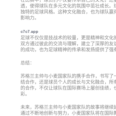
在比赛中，球员们不仅要传承自己的文化，还
透，使得球队在多元文化的氛围中茁壮成长。
独特的足球风格。这种文化融合，也为球队赢
影响力。
c7c7.app
足球不仅仅是技战术的较量，更是精神和文化
双方通过彼此的交流与理解，建立了深厚的友
的成功，也为足球精神的传承和发扬提供了强
总结：
苏格兰主帅与小麦国家队的携手合作，书写了
结合作，还是球员个人的成长与文化融合，所
的合作，不仅让球队在国际赛场上屡创佳绩，
彩。
未来，苏格兰主帅与小麦国家队的故事将继续
通过不断地创新与努力，小麦国家队将在国际