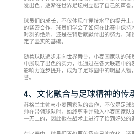
发出色，逐渐在世界足坛树立起了自己的声誉
球员们的成长，不仅体现在竞技水平的提升上
的紧密合作，球员们学会了如何在比赛中保持
时刻的绝杀，还是在背后默默付出的努力，球
定了坚实的基础。
随着球队逐步走向世界舞台，小麦国家队的球
中展现了出色的实力，也通过在各大联赛中的
影响力逐步提升，成为了足球圈中的明星人物
誉。
4、文化融合与足球精神的传
苏格兰主帅与小麦国家队的合作，不仅是足球
帅在带领球队时，始终尊重并融入小麦国家队
一无二的，因此他在战术上进行了恰到好处的