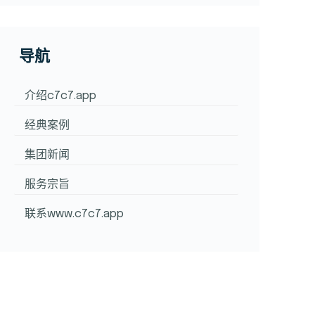
导航
介绍c7c7.app
经典案例
集团新闻
服务宗旨
联系www.c7c7.app