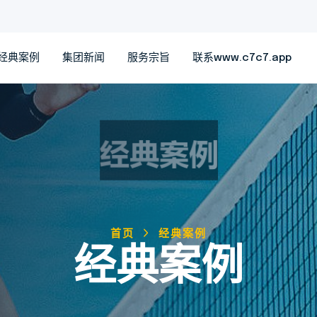
经典案例
集团新闻
服务宗旨
联系www.c7c7.app
首页
经典案例
经典案例