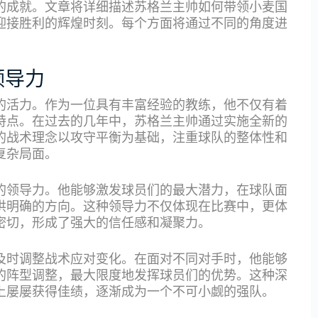
的成就。文章将详细描述苏格兰主帅如何带领小麦国
迎接胜利的辉煌时刻。每个方面将通过不同的角度进
领导力
的活力。作为一位具有丰富经验的教练，他不仅有着
特点。在过去的几年中，苏格兰主帅通过实施全新的
的战术理念以攻守平衡为基础，注重球队的整体性和
复杂局面。
的领导力。他能够激发球员们的最大潜力，在球队面
供明确的方向。这种领导力不仅体现在比赛中，更体
密切，形成了强大的信任感和凝聚力。
及时调整战术应对变化。在面对不同对手时，他能够
的阵型调整，最大限度地发挥球员们的优势。这种深
上屡屡获得佳绩，逐渐成为一个不可小觑的强队。