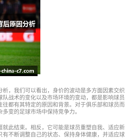
分析，我们可以看出，身价的波动是多方面因素交织
球队战术的变化以及市场环境的变动，都是影响球员
往往都有其特定的原因和背景。对于俱乐部和球员而
杂多变的足球市场中保持竞争力。
涯就此结束。相反，它可能是球员重塑自我、适应新
只有不断调整自己的状态、保持身体健康，并适应球