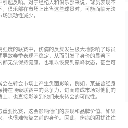
中引起反响。对于经纪人和俱乐部来说，球员表现不
下，俱乐部在市场上出售这些球员时，可能面临无法
市场流动性减少。
高强度的联赛中，伤病的反复发生极大地影响了球员
题导致赛季表现不稳定，从而引发了身价的显著下
内都无法保持健康，也难以恢复到巅峰状态，甚至可
常会在转会市场上产生负面影响。例如，某些曾经身
保持在顶级联赛中的竞争力，进而造成市场对他们的
值上，也直接影响到他们未来转会的可能性。
与重要比赛，这会影响他们的表现和品牌价值。如果
来，也很难恢复之前的身价。因此，伤病的困扰往往