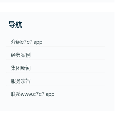
导航
介绍c7c7.app
经典案例
集团新闻
服务宗旨
联系www.c7c7.app