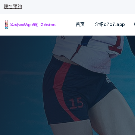
现在预约
首页
介绍c7c7.app