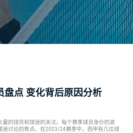
员盘点 变化背后原因分析
大量的球员和球迷的关注。每个赛季球员身价的波
讨论的焦点。在2023/24赛季中，西甲有几位球