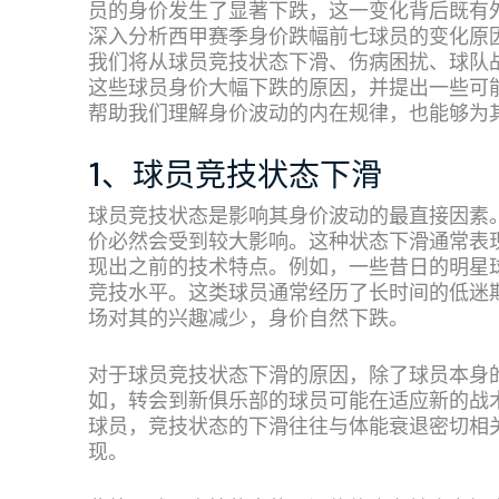
员的身价发生了显著下跌，这一变化背后既有
深入分析西甲赛季身价跌幅前七球员的变化原
我们将从球员竞技状态下滑、伤病困扰、球队
这些球员身价大幅下跌的原因，并提出一些可
帮助我们理解身价波动的内在规律，也能够为
1、球员竞技状态下滑
球员竞技状态是影响其身价波动的最直接因素
价必然会受到较大影响。这种状态下滑通常表
现出之前的技术特点。例如，一些昔日的明星
竞技水平。这类球员通常经历了长时间的低迷
场对其的兴趣减少，身价自然下跌。
对于球员竞技状态下滑的原因，除了球员本身
如，转会到新俱乐部的球员可能在适应新的战
球员，竞技状态的下滑往往与体能衰退密切相
现。