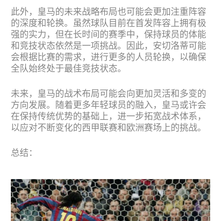
此外，皇马的未来战略布局也可能会更加注重阵容
的深度和轮换。虽然球队目前在首发阵容上拥有极
强的实力，但在长时间的赛季中，保持球员的体能
和竞技状态依然是一项挑战。因此，安切洛蒂可能
会根据比赛的需求，进行更多的人员轮换，以确保
全队始终处于最佳竞技状态。
未来，皇马的战术布局可能会向更加灵活和多变的
方向发展。随着更多年轻球员的融入，皇马或许会
在保持传统优势的基础上，进一步拓宽战术体系，
以应对不断变化的西甲联赛和欧洲赛场上的挑战。
总结：