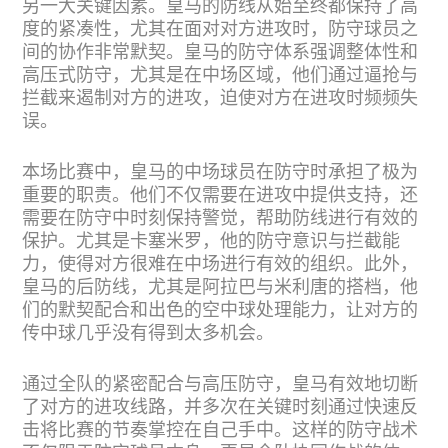
另一大关键因素。皇马的防线从始至终都保持了高
度的紧凑性，尤其在面对对方进攻时，防守球员之
间的协作非常默契。皇马的防守体系强调整体性和
高压式防守，尤其是在中场区域，他们通过逼抢与
拦截来遏制对方的进攻，迫使对方在进攻时频频失
误。
本场比赛中，皇马的中场球员在防守时承担了极为
重要的职责。他们不仅需要在进攻中提供支持，还
需要在防守中时刻保持警觉，帮助防线进行有效的
保护。尤其是卡塞米罗，他的防守意识与拦截能
力，使得对方很难在中场进行有效的组织。此外，
皇马的后防线，尤其是阿拉巴与米利唐的搭档，他
们的默契配合和出色的空中球处理能力，让对方的
传中球几乎没有得到太多机会。
通过全队的紧密配合与高压防守，皇马有效地切断
了对方的进攻线路，并多次在关键时刻通过快速反
击将比赛的节奏掌控在自己手中。这样的防守战术