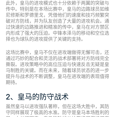
此外，皇马的进攻模式也十分依赖于两翼的突破与
传中。特别是在本场比赛中，皇马的边路球员如维
尼修斯和罗德里戈，凭借他们的速度和技巧频繁突
破对方防线，并为队友创造了大量的进攻机会。通
过快速的边路推进和精准的传中，皇马在对方禁区
内形成了强大的压迫。中锋本泽马的移动和空位选
择也为球队的进攻提供了关键的支持。
这场比赛中，皇马不仅在进攻端做得无懈可击，还
通过巧妙的配合和灵活的战术部署将对方防线完全
撕裂。进攻策略中的高位压迫与快速反击无疑是皇
马制胜的关键。而在未来，随着球员状态的进一步
提升与战术的不断调整，皇马在进攻端的表现值得
期待。
2、皇马的防守战术
虽然皇马以进攻强队著称，但在这场大胜中，其防
守同样展现了极高的水准。防守是皇马本场胜利的