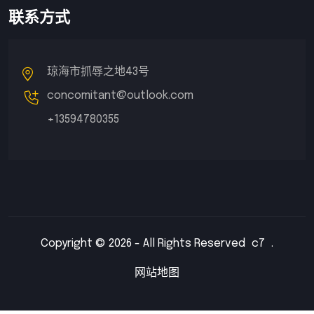
联系方式
琼海市抓辱之地43号
concomitant@outlook.com
+13594780355
Copyright © 2026 - All Rights Reserved
c7
.
网站地图