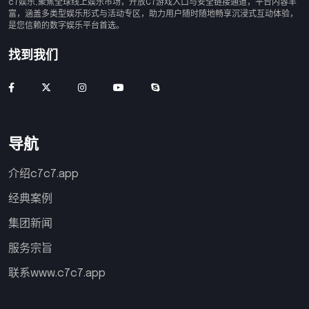
c7娱乐,聚焦全球线上娱乐市场，开放C7游戏入口与安全链接通道，平台内容丰
富，涵盖多类型娱乐形式与活动专区，助力用户随时随地畅享沉浸式互动体验，
是您信赖的数字娱乐平台首选。
找到我们
导航
介绍c7c7.app
经典案例
集团新闻
服务宗旨
联系www.c7c7.app