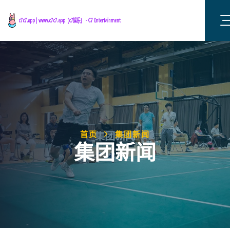
首页
集团新闻
集团新闻