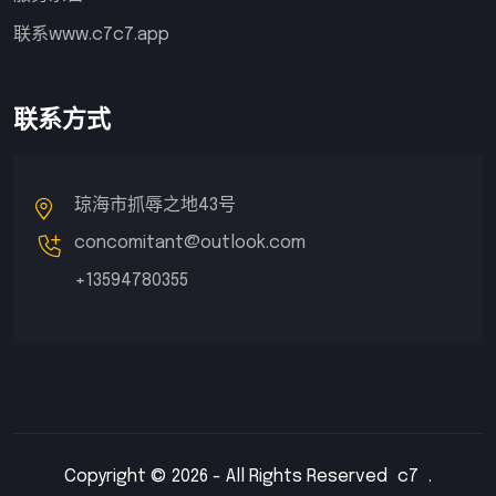
联系www.c7c7.app
联系方式
琼海市抓辱之地43号
concomitant@outlook.com
+13594780355
Copyright © 2026 - All Rights Reserved
c7
.