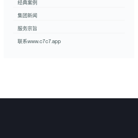
经典案例
集团新闻
服务宗旨
联系www.c7c7.app