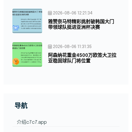
2026-08-06 12:21:34
雅赞奈马特精彩挑射破韩国大门
带领球队挺进亚洲杯决赛
2026-08-06 11:31:35
阿森纳花重金4500万欧签大卫拉
亚稳固球队门将位置
导航
介绍c7c7.app