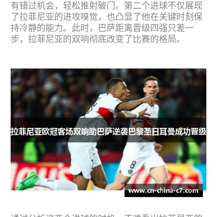
有错过机会，轻松推射破门。第二个进球不仅展现
了拉菲尼亚的进攻嗅觉，也凸显了他在关键时刻保
持冷静的能力。此时，巴萨距离晋级四强只差一
步，拉菲尼亚的双响彻底改变了比赛的格局。