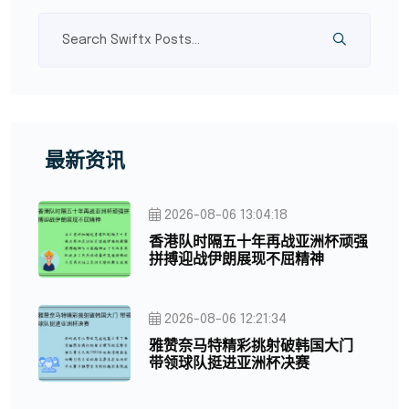
最新资讯
2026-08-06 13:04:18
香港队时隔五十年再战亚洲杯顽强
拼搏迎战伊朗展现不屈精神
2026-08-06 12:21:34
雅赞奈马特精彩挑射破韩国大门
带领球队挺进亚洲杯决赛