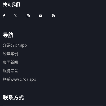
找到我们
导航
介绍c7c7.app
经典案例
集团新闻
服务宗旨
联系www.c7c7.app
联系方式