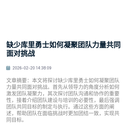
缺少库里勇士如何凝聚团队力量共同
面对挑战
2026-02-20 14:38:09
文章摘要：本文将探讨缺少库里勇士如何凝聚团队
力量共同面对挑战。首先从领导力的角度分析如何
激发团队凝聚力，其次探讨团队沟通和协作的重要
性，接着介绍团队建设与培训的必要性，最后强调
团队共同目标的制定与执行。通过这些方面的阐
述，帮助团队在面临挑战时更加团结一致，实现共
同目标。