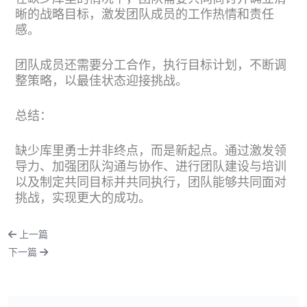
晰的战略目标，激发团队成员的工作热情和责任
感。
团队成员还需要分工合作，执行目标计划，不断调
整策略，以最佳状态迎接挑战。
总结：
缺少库里勇士并非终点，而是新起点。通过激发领
导力、加强团队沟通与协作、进行团队建设与培训
以及制定共同目标并共同执行，团队能够共同面对
挑战，实现更大的成功。
上一篇
下一篇