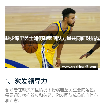
1、激发领导力
领导者在缺少库里情况下扮演着至关重要的角色，
需要通过榜样效应和鼓励，激发团队成员的自信心
和斗志。