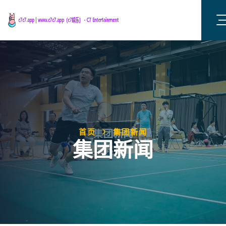
首页
集团新闻
集团新闻