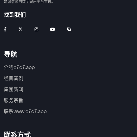
是您信赖的数字娱乐平台首选。
找到我们
导航
介绍c7c7.app
经典案例
集团新闻
服务宗旨
联系www.c7c7.app
联系方式