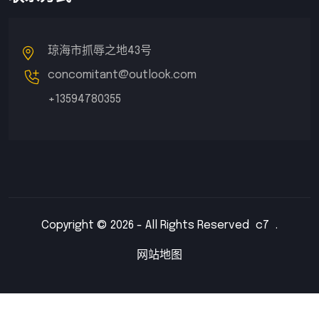
琼海市抓辱之地43号
concomitant@outlook.com
+13594780355
Copyright © 2026 - All Rights Reserved
c7
.
网站地图