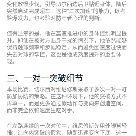
变化放慢步伐，引导切尔西边后卫贴近身体，随后
突然启动完成超车。这种“二次加速”的能力，既考
验爆发力，也考验对防守者心理的判断。
值得注意的是，他在高速推进中的身体控制明显提
升。即便在被对方贴身干扰的情况下，他依然能够
保持触球频率和步幅稳定，从而避免因速度过快而
失去对球的掌控，这也是他成熟度提升的重要体
现。
三、一对一突破细节
本场比赛，切尔西对维尼修斯采取了多次一对一盯
防加协防的策略。在这种环境下，他的突破方式不
再单一，而是更多通过假动作与变向来创造空间，
而非完全依赖速度生吃对手。
在左路连续的一次对位中，维尼修斯先用外脚背轻
推制造向内突破的假象，随即迅速变向下底。这一