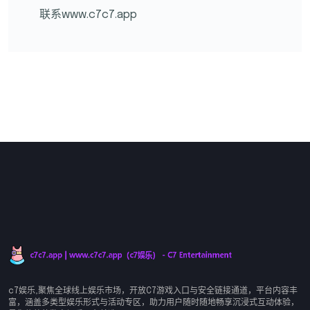
联系www.c7c7.app
c7娱乐,聚焦全球线上娱乐市场，开放C7游戏入口与安全链接通道，平台内容丰
富，涵盖多类型娱乐形式与活动专区，助力用户随时随地畅享沉浸式互动体验，