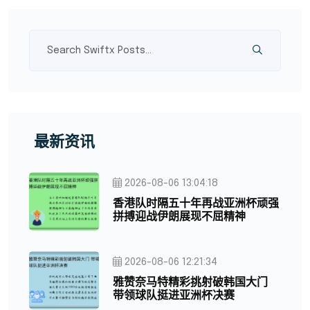
最新资讯
2026-08-06 13:04:18
香港队时隔五十年再战亚洲杯顽强
拼搏迎战伊朗展现不屈精神
2026-08-06 12:21:34
雅赞奈马特精彩挑射破韩国大门
带领球队挺进亚洲杯决赛