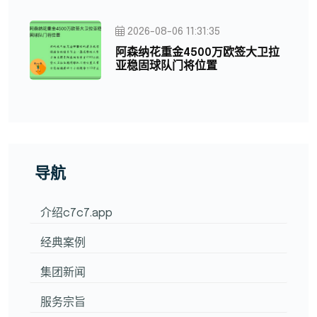
2026-08-06 11:31:35
阿森纳花重金4500万欧签大卫拉
亚稳固球队门将位置
导航
介绍c7c7.app
经典案例
集团新闻
服务宗旨