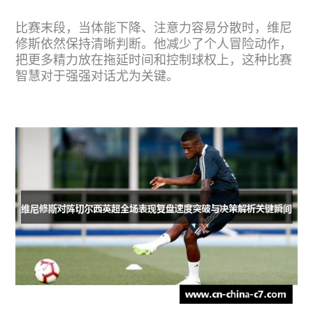
比赛末段，当体能下降、注意力容易分散时，维尼
修斯依然保持清晰判断。他减少了个人冒险动作，
把更多精力放在拖延时间和控制球权上，这种比赛
智慧对于强强对话尤为关键。