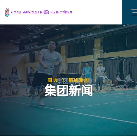
首页
集团新闻
集团新闻