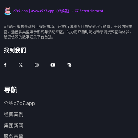
c7娱乐,聚焦全球线上娱乐市场，开放C7游戏入口与安全链接通道，平台内容丰
富，涵盖多类型娱乐形式与活动专区，助力用户随时随地畅享沉浸式互动体验，
是您信赖的数字娱乐平台首选。
找到我们
导航
介绍c7c7.app
经典案例
集团新闻
服务宗旨