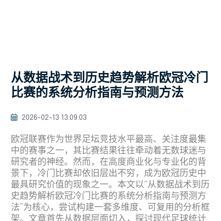
从数据战术到历史趋势解析欧冠冷门
比赛的系统分析指南与预测方法
2026-02-13 13:09:03
欧冠联赛作为世界足坛竞技水平最高、关注度最集
中的赛事之一，其比赛结果往往牵动着无数球迷与
研究者的神经。然而，在高度商业化与专业化的背
景下，冷门比赛却依旧层出不穷，成为欧冠历史中
最具研究价值的现象之一。本文以“从数据战术到历
史趋势解析欧冠冷门比赛的系统分析指南与预测方
法”为核心，尝试构建一套多维度、可复用的分析框
架。文章首先从数据层面切入，探讨现代足球统计