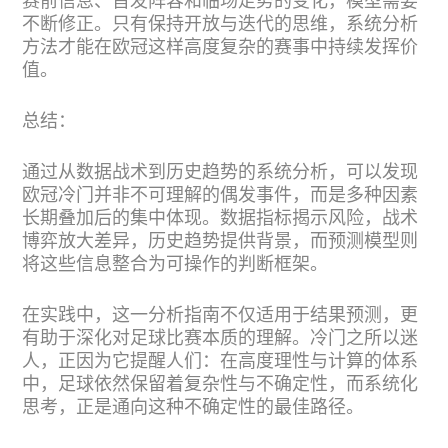
赛前信息、首发阵容和临场走势的变化，模型需要
不断修正。只有保持开放与迭代的思维，系统分析
方法才能在欧冠这样高度复杂的赛事中持续发挥价
值。
总结：
通过从数据战术到历史趋势的系统分析，可以发现
欧冠冷门并非不可理解的偶发事件，而是多种因素
长期叠加后的集中体现。数据指标揭示风险，战术
博弈放大差异，历史趋势提供背景，而预测模型则
将这些信息整合为可操作的判断框架。
在实践中，这一分析指南不仅适用于结果预测，更
有助于深化对足球比赛本质的理解。冷门之所以迷
人，正因为它提醒人们：在高度理性与计算的体系
中，足球依然保留着复杂性与不确定性，而系统化
思考，正是通向这种不确定性的最佳路径。