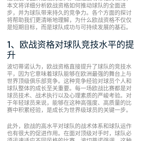
本文将详细分析欧战资格如何推动球队的全面进
步，并为球队带来持久的竞争力。各个方面的探讨
将帮助我们更清晰地理解，为什么欧战资格不仅仅
是短期目标，而是球队成功与可持续发展的基石。
1、欧战资格对球队竞技水平的提
升
波切蒂诺认为，欧战资格直接提升了球队的竞技水
平，因为它意味着球队能够在欧洲最强的舞台上与
世界顶级俱乐部竞争。这种竞争经验对球员个人和
球队整体的成长至关重要。每一场欧战比赛都是对
球员技术、战术执行以及心理素质的严峻考验。对
于年轻球员来说，能够在这种高强度、高质量的比
赛中积累经验，是成长为世界级球员的关键一步。
此外，欧战的高水平对球队的战术体系和球队运作
也有很大的促进作用。在面对顶级对手时，球队必