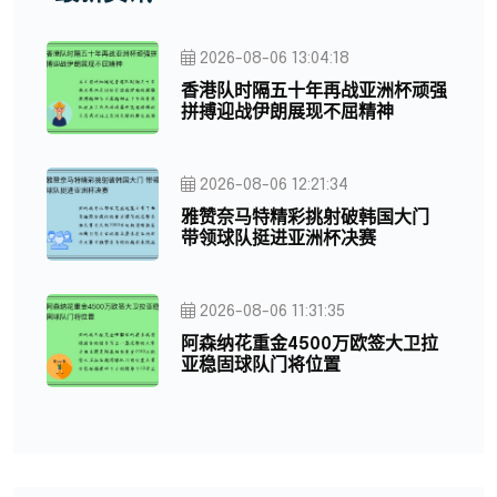
2026-08-06 13:04:18
香港队时隔五十年再战亚洲杯顽强
拼搏迎战伊朗展现不屈精神
2026-08-06 12:21:34
雅赞奈马特精彩挑射破韩国大门
带领球队挺进亚洲杯决赛
2026-08-06 11:31:35
阿森纳花重金4500万欧签大卫拉
亚稳固球队门将位置