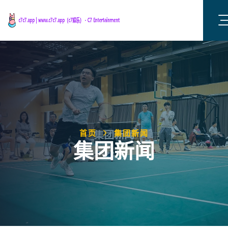
首页
集团新闻
集团新闻