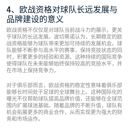
4、欧战资格对球队长远发展与
品牌建设的意义
欧战资格不仅仅是对球队当前战斗力的展示，更关
乎球队的长远发展。波切蒂诺认为，长期稳定的欧
战资格能够为球队带来更加可持续的发展机会。球
队能够不断参与高水平的赛事，保持竞技状态的同
时，积累更多的经验和资源。这种持续的国际竞争
使得球队在未来能够始终保持较高的竞技水平，并
在市场上保持竞争力。
对于俱乐部而言，欧战资格的稳定性意味着俱乐部
能够长时间处于足球的全球舞台上。这种国际化的
曝光不仅帮助球队提高品牌价值，还能够在全球范
围内扩展球迷基础。随着品牌的不断升值，球队有
机会拓展更多的商业合作，从而实现更为强大的财
务和市场运作。