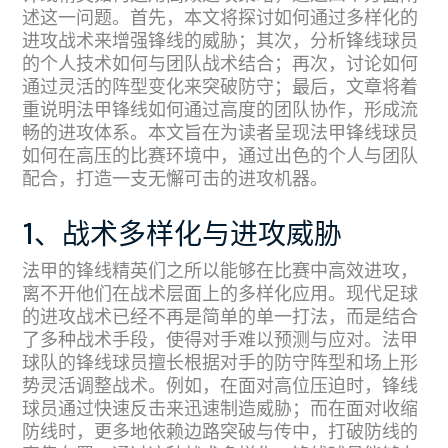
述这一问题。首先，本文将探讨如何通过多样化的
进攻战术来增强锋线的威胁；其次，分析锋线球员
的个人技术如何与团队战术结合；再次，讨论如何
通过灵活的阵型变化来突破防守；最后，文章将着
重说明法甲锋线如何通过高度的团队协作，形成流
畅的进攻体系。本文旨在为读者呈现法甲锋线球员
如何在高压的比赛环境中，通过出色的个人与团队
配合，打造一支无懈可击的进攻机器。
1、战术多样化与进攻威胁
法甲的锋线精英们之所以能够在比赛中高效进攻，
离不开他们在战术层面上的多样化应用。现代足球
的进攻战术已经不再是简单的单一打法，而是结合
了多种战术手段，使得对手难以预测与应对。法甲
球队的锋线球员擅长根据对手的防守阵型和场上形
势灵活调整战术。例如，在面对高位压迫时，锋线
球员通过快速反击来迅速制造威胁；而在面对收缩
防线时，更多地依赖边路突破与传中，打破防线的