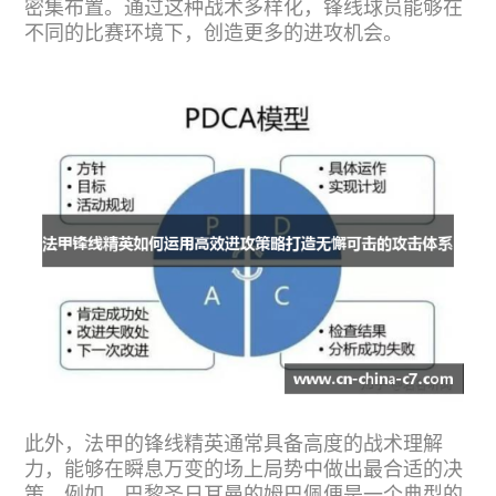
密集布置。通过这种战术多样化，锋线球员能够在
不同的比赛环境下，创造更多的进攻机会。
此外，法甲的锋线精英通常具备高度的战术理解
力，能够在瞬息万变的场上局势中做出最合适的决