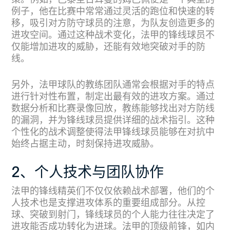
策。例如，巴黎圣日耳曼的姆巴佩便是一个典型的
例子，他在比赛中常常通过灵活的跑位和快速的转
移，吸引对方防守球员的注意，为队友创造更多的
进攻空间。通过这种战术变化，法甲的锋线球员不
仅能增加进攻的威胁，还能有效地突破对手的防
线。
另外，法甲球队的教练团队通常会根据对手的特点
进行针对性布置，制定出最有效的进攻方案。通过
数据分析和比赛录像回放，教练能够找出对方防线
的漏洞，并为锋线球员提供详细的战术指引。这种
个性化的战术调整使得法甲锋线球员能够在对抗中
始终占据主动，时刻保持进攻威胁。
2、个人技术与团队协作
法甲的锋线精英们不仅仅依赖战术部署，他们的个
人技术也是支撑进攻体系的重要组成部分。从控
球、突破到射门，锋线球员的个人能力往往决定了
进攻能否成功转化为进球。法甲的顶级前锋，如内