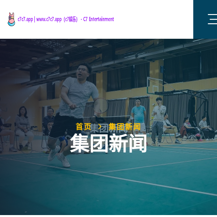
首页
集团新闻
集团新闻