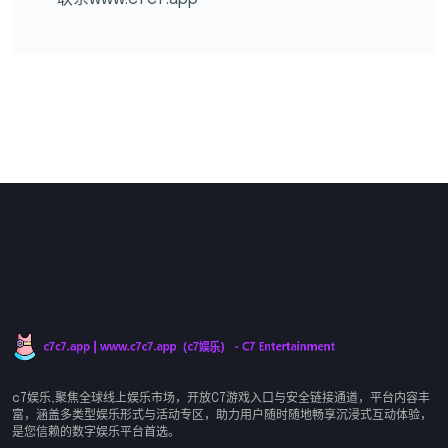
c7娱乐,聚焦全球线上娱乐市场，开放C7游戏入口与安全链接通道，平台内容丰
富，涵盖多类型娱乐形式与活动专区，助力用户随时随地畅享沉浸式互动体验，
是您信赖的数字娱乐平台首选。