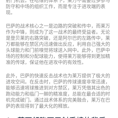
射门机会。在哈维的体系下，莱万不需要过多参与
防守和中场的组织工作，而是专注于进攻端的表
现。
巴萨的战术核心之一是边路的突破和传中，而莱万
作为中锋，则成为了这一战术的最终受益者。无论
是登贝莱的右路突破，还是阿尔巴的左路传中，莱
万都能够在禁区内迅速做出反应，利用自己强大的
头球能力和门前嗅觉将球送入网中。此外，巴萨中
场的控制和分配球能力，使得莱万能够得到更加精
准的传球，保证他在进攻中的有效性。
此外，巴萨的快速反击战术也为莱万提供了极大的
进攻空间。在反击时，巴萨的传球速度非常迅速，
能够迅速将球推进到对方禁区，莱万凭借其出色的
跑动能力和临门一脚的精准度，总能在最合适的时
机完成破门。通过战术体系的完美融合，莱万在巴
萨的表现得到了最大化的释放。