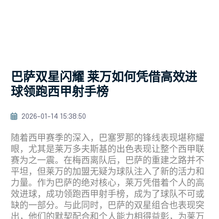
巴萨双星闪耀 莱万如何凭借高效进
球领跑西甲射手榜
2026-01-14 15:38:50
随着西甲赛季的深入，巴塞罗那的锋线表现堪称耀
眼，尤其是莱万多夫斯基的出色表现让整个西甲联
赛为之一震。在梅西离队后，巴萨的重建之路并不
平坦，但莱万的加盟无疑为球队注入了新的活力和
力量。作为巴萨的绝对核心，莱万凭借着个人的高
效进球，成功领跑西甲射手榜，成为了球队不可或
缺的一部分。与此同时，巴萨的双星组合也表现突
出，他们的默契配合和个人能力相得益彰，为莱万