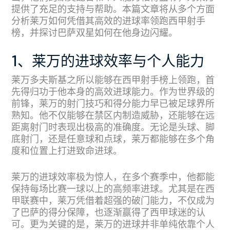
提供了充足的支持与帮助。本篇文章将从多个方面
分析莱万如何凭借其高效的进球率领跑西甲射手
榜，并探讨巴萨双星如何在他身边闪耀。
1、莱万的进球效率与个人能力
莱万多夫斯基之所以能够在西甲射手榜上领跑，首
先得归功于他本身的高效进球能力。作为世界级的
前锋，莱万的射门技巧和得分能力早已被足球界所
熟知。他不仅能够在禁区内制造威胁，还能够在远
距离射门时表现出极高的准确度。无论是头球、脚
底射门，还是任意球和点球，莱万都能够在多个角
度和位置上打进致命进球。
莱万的进球效率极为惊人，在多个赛季中，他都能
保持每场比赛一球以上的高频率进球。尤其是在西
甲联赛中，莱万凭借着超强的破门能力，不仅成为
了巴萨的得分保障，也逐渐赢得了西甲球迷的认
可。更为关键的是，莱万的进球并非单纯依靠个人