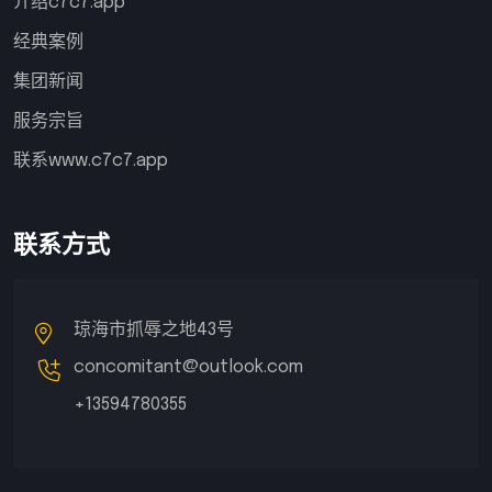
介绍c7c7.app
经典案例
集团新闻
服务宗旨
联系www.c7c7.app
联系方式
琼海市抓辱之地43号
concomitant@outlook.com
+13594780355