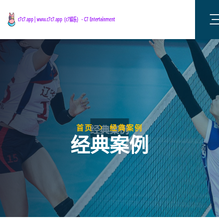
首页
经典案例
经典案例