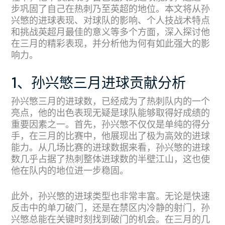
步巩固了自己在热刺乃至英超的地位。本文将从孙
兴慜的进球表现、对球队的影响、个人技战术特点
和挑战英超月最佳的意义等多个方面，深入探讨他
在三月的精彩表现，并分析他为何有如此强大的影
响力。
1、孙兴慜三月进球贡献分析
孙兴慜三月的进球数，已经成为了热刺队内的一个
亮点，他的出色表现无疑是球队能够取得好成绩的
重要因素之一。首先，孙兴慜不仅仅是单纯的得分
手，在三月的比赛中，他展现出了极为高效的进球
能力。从几场比赛的进球数据来看，孙兴慜的进球
数几乎占据了热刺整体进球数的半壁江山，这也使
他在队内的地位进一步稳固。
此外，孙兴慜的进球类型也非常丰富。无论是快速
反击中的单刀破门，还是在禁区内冷静的射门，孙
兴慜总能在关键时刻找到破门的机会。在三月的几