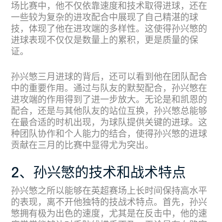
场比赛中，他不仅依靠速度和技术取得进球，还在
一些较为复杂的进攻配合中展现了自己精湛的球
技，体现了他在进攻端的多样性。这使得孙兴慜的
进球表现不仅仅是数量上的累积，更是质量的保
证。
孙兴慜三月进球的背后，还可以看到他在团队配合
中的重要作用。通过与队友的默契配合，孙兴慜在
进攻端的作用得到了进一步放大。无论是和凯恩的
配合，还是与其他队友的站位互换，孙兴慜总能够
在最合适的时机出现，为球队提供关键的进球。这
种团队协作和个人能力的结合，使得孙兴慜的进球
贡献在三月的比赛中显得尤为突出。
2、孙兴慜的技术和战术特点
孙兴慜之所以能够在英超赛场上长时间保持高水平
的表现，离不开他独特的技战术特点。首先，孙兴
慜拥有极为出色的速度，尤其是在反击中，他的速