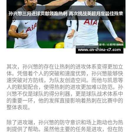
其次，孙兴慜的存在让热刺的进攻体系变得更加立
体。凭借着个人的突破和速度优势，孙兴慜能够快
速突破对方防线，为队友创造空间。而他与凯恩等
人的默契配合，使得热刺的进攻更加难以防范。孙
兴慜不仅是球队的得分利器，更是球队战术体系中
的重要一环，他的发挥直接影响着热刺在比赛中的
整体表现。
除了进攻端，孙兴慜的防守意识和场上跑动也为热
刺提供了帮助。虽然他主要的任务是进攻，但在防