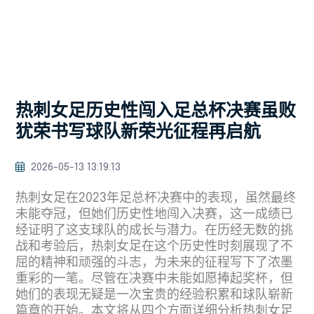
热刺女足历史性闯入足总杯决赛虽败
犹荣书写球队新荣光征程再启航
2026-05-13 13:19:13
热刺女足在2023年足总杯决赛中的表现，虽然最终
未能夺冠，但她们历史性地闯入决赛，这一成绩已
经证明了这支球队的成长与潜力。在历经无数的挑
战和考验后，热刺女足在这个历史性时刻展现了不
屈的精神和顽强的斗志，为未来的征程写下了浓墨
重彩的一笔。尽管在决赛中未能如愿捧起奖杯，但
她们的表现无疑是一次宝贵的经验积累和球队崭新
篇章的开始。本文将从四个方面详细分析热刺女足