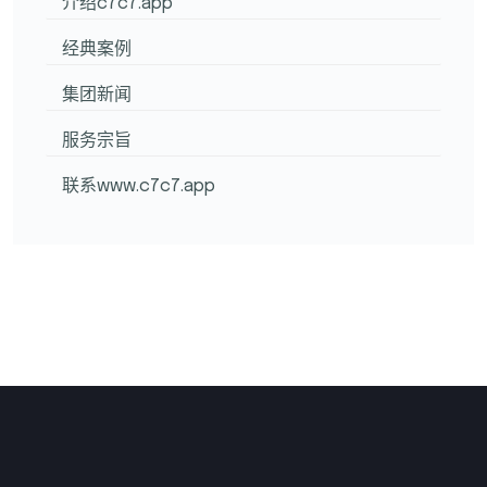
介绍c7c7.app
经典案例
集团新闻
服务宗旨
联系www.c7c7.app