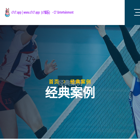
首页
经典案例
经典案例