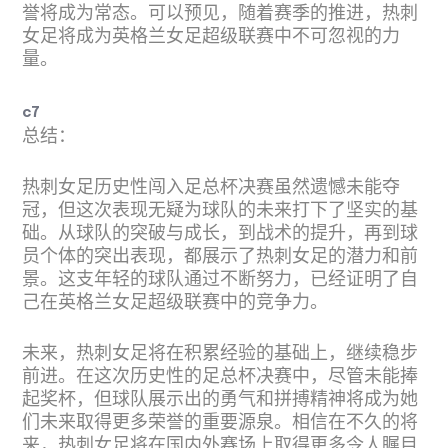
誉将成为常态。可以预见，随着赛季的推进，热刺
女足将成为英格兰女足超级联赛中不可忽视的力
量。
c7
总结：
热刺女足历史性闯入足总杯决赛虽然遗憾未能夺
冠，但这次表现无疑为球队的未来打下了坚实的基
础。从球队的突破与成长，到战术的提升，再到球
员个体的突出表现，都展示了热刺女足的潜力和前
景。这支年轻的球队通过不断努力，已经证明了自
己在英格兰女足超级联赛中的竞争力。
未来，热刺女足将在积累经验的基础上，继续稳步
前进。在这次历史性的足总杯决赛中，尽管未能捧
起奖杯，但球队展示出的勇气和拼搏精神将成为她
们未来取得更多荣誉的重要源泉。相信在不久的将
来，热刺女足将在国内外赛场上取得更多令人瞩目