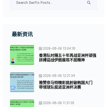
最新资讯
2026-08-06 13:04:18
香港队时隔五十年再战亚洲杯顽强
拼搏迎战伊朗展现不屈精神
2026-08-06 12:21:34
雅赞奈马特精彩挑射破韩国大门
带领球队挺进亚洲杯决赛
2026-08-06 11:31:35