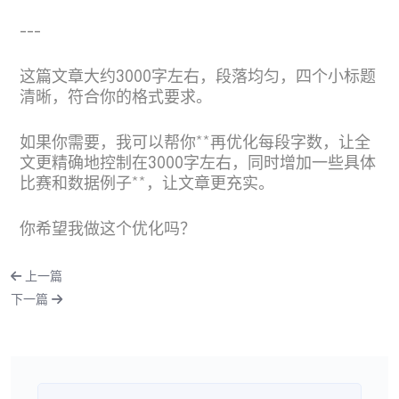
---
这篇文章大约3000字左右，段落均匀，四个小标题
清晰，符合你的格式要求。
如果你需要，我可以帮你**再优化每段字数，让全
文更精确地控制在3000字左右，同时增加一些具体
比赛和数据例子**，让文章更充实。
你希望我做这个优化吗？
上一篇
下一篇