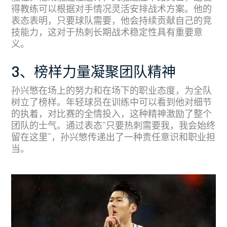
得教练可以根据对手情况灵活安排战术方案。他的
表态表明，只要球队需要，他会持续贡献自己的竞
技能力，这对于热刺长期战术稳定性具有重要意
义。
3、榜样力量凝聚团队精神
孙兴慜在场上的努力和在场下的职业态度，为全队
树立了榜样。年轻球员在训练中可以看到他对细节
的执着，对比赛的全情投入，这种精神激励了整个
团队的士气。通过表态“只要热刺需要我，我会始终
留在这里”，孙兴慜传递出了一种责任意识和职业担
当。