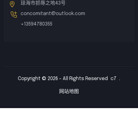
琼海市抓辱之地43号
concomitant@outlook.com
+13594780355
Copyright © 2026 - All Rights Reserved
c7
.
网站地图