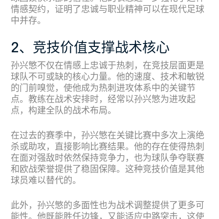
情感契约，证明了忠诚与职业精神可以在现代足球
中并存。
2、竞技价值支撑战术核心
孙兴慜不仅在情感上忠诚于热刺，在竞技层面更是
球队不可或缺的核心力量。他的速度、技术和敏锐
的门前嗅觉，使他成为热刺进攻体系中的关键节
点。教练在战术安排时，经常以孙兴慜为进攻起
点，构建全队的战术布局。
在过去的赛季中，孙兴慜在关键比赛中多次上演绝
杀或助攻，直接影响比赛结果。他的存在使得热刺
在面对强敌时依然保持竞争力，也为球队争夺联赛
和欧战荣誉提供了稳固保障。这种竞技价值是其他
球员难以替代的。
此外，孙兴慜的多面性也为战术调整提供了更多可
能性。他既能胜任边锋，又能适应中路突击，这使