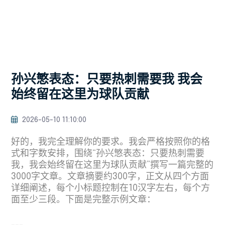
孙兴慜表态：只要热刺需要我 我会
始终留在这里为球队贡献
2026-05-10 11:10:00
好的，我完全理解你的要求。我会严格按照你的格
式和字数安排，围绕“孙兴慜表态：只要热刺需要
我，我会始终留在这里为球队贡献”撰写一篇完整的
3000字文章。文章摘要约300字，正文从四个方面
详细阐述，每个小标题控制在10汉字左右，每个方
面至少三段。下面是完整示例文章：