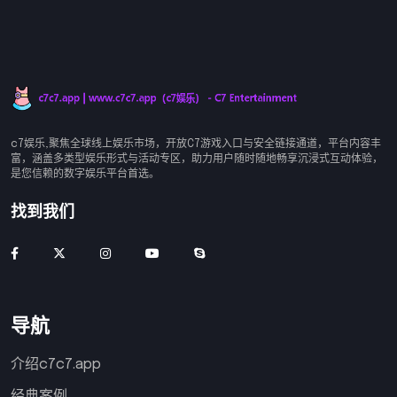
c7娱乐,聚焦全球线上娱乐市场，开放C7游戏入口与安全链接通道，平台内容丰
富，涵盖多类型娱乐形式与活动专区，助力用户随时随地畅享沉浸式互动体验，
是您信赖的数字娱乐平台首选。
找到我们
导航
介绍c7c7.app
经典案例