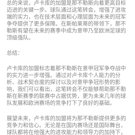
总的来说，卢卡库的加盟是那不勒斯向着更高目标
迈进的关键一步。球队通过这笔转会，增强了进攻
端的实力，也在技术层面和心理层面为未来的冠军
争夺提供了更多保障。在斯帕莱蒂的带领下，那不
勒斯有望在未来的赛季中成为意甲乃至欧洲足球的
顶级强队。
总结：
卢卡库的加盟标志着那不勒斯在意甲冠军争夺战中
的实力进一步增强。通过对卢卡库个人能力的分
析、战术契合度的探讨以及对意甲争冠形势的影
响，我们可以看出，这笔转会不仅能够帮助那不勒
斯在新赛季的联赛中占据优势，更为未来几年的球
队发展和欧洲赛场的竞争打下了良好的基础。
展望未来，卢卡库的加盟将为那不勒斯提供更多的
竞争力和信心。无论是在国内赛场还是国际舞台，
球队都将在他强大的进攻能力和领导力的加持下，