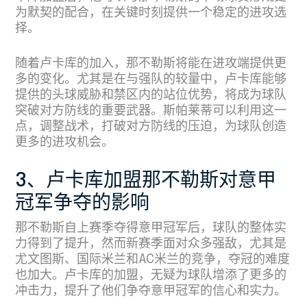
为默契的配合，在关键时刻提供一个稳定的进攻选
择。
随着卢卡库的加入，那不勒斯将能在进攻端提供更
多的变化。尤其是在与强队的较量中，卢卡库能够
提供的头球威胁和禁区内的站位优势，将成为球队
突破对方防线的重要武器。斯帕莱蒂可以利用这一
点，调整战术，打破对方防线的压迫，为球队创造
更多的进攻机会。
3、卢卡库加盟那不勒斯对意甲
冠军争夺的影响
那不勒斯自上赛季夺得意甲冠军后，球队的整体实
力得到了提升，然而新赛季面对众多强敌，尤其是
尤文图斯、国际米兰和AC米兰的竞争，夺冠的难度
也加大。卢卡库的加盟，无疑为球队增添了更多的
冲击力，提升了他们争夺意甲冠军的信心和实力。