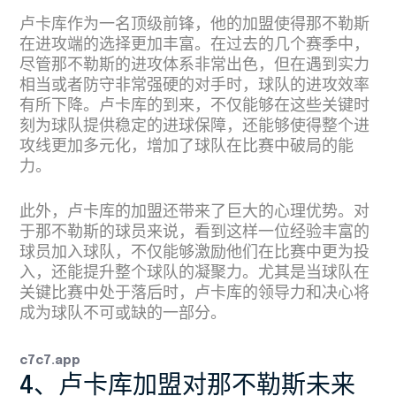
卢卡库作为一名顶级前锋，他的加盟使得那不勒斯
在进攻端的选择更加丰富。在过去的几个赛季中，
尽管那不勒斯的进攻体系非常出色，但在遇到实力
相当或者防守非常强硬的对手时，球队的进攻效率
有所下降。卢卡库的到来，不仅能够在这些关键时
刻为球队提供稳定的进球保障，还能够使得整个进
攻线更加多元化，增加了球队在比赛中破局的能
力。
此外，卢卡库的加盟还带来了巨大的心理优势。对
于那不勒斯的球员来说，看到这样一位经验丰富的
球员加入球队，不仅能够激励他们在比赛中更为投
入，还能提升整个球队的凝聚力。尤其是当球队在
关键比赛中处于落后时，卢卡库的领导力和决心将
成为球队不可或缺的一部分。
c7c7.app
4、卢卡库加盟对那不勒斯未来