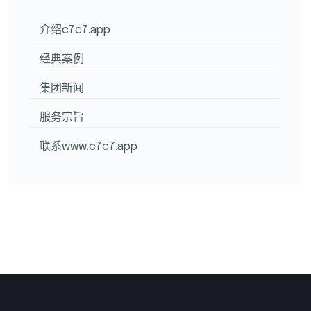
介绍c7c7.app
经典案例
集团新闻
服务宗旨
联系www.c7c7.app