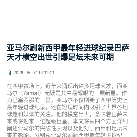
亚马尔刷新西甲最年轻进球纪录巴萨
天才横空出世引爆足坛未来可期
2026-05-07 13:31:43
在西甲赛场上，近年来涌现出许多足球天才，而亚
马尔（Yamal）无疑是其中最耀眼的一颗新星。作
为巴塞罗那的一员，亚马尔不仅刷新了西甲历史上
最年轻进球纪录，还在短短时间内吸引了世界各地
球迷和媒体的关注。他的横空出世，意味着巴萨未
来或将迎来一位超级巨星。本文将从四个方面详细
阐述亚马尔的突破性表现以及他对于西甲和足坛未
来的影响，分别从亚马尔刷新西甲最年轻进球纪