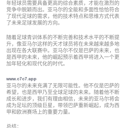
年轻球员需要具备更高的综合素质，才能在激烈的
竞争中脱颖而出。亚马尔的全能和多面性恰恰符合
了现代足球的需求，他的技术特点和思维方式代表
了未来足球发展的方向。
随着足球青训体系的不断完善和技术水平的不断提
升，像亚马尔这样的天才球员将在未来越来越多地
出现在各大联赛中。亚马尔不仅是巴萨的未来，也
是西甲的未来，他的崛起预示着西甲将进入一个更
加年轻化和现代化的时代。
www.c7c7.app
亚马尔的未来充满了无限可能性。他不仅是巴萨的
希望，也是西甲乃至全球足球的未来。随着他不断
成长和进步，我们有理由相信，未来的亚马尔将会
成为足坛的顶级巨星，带领巴萨重新崛起，成为西
甲和欧洲赛场上的重要力量。
总结：