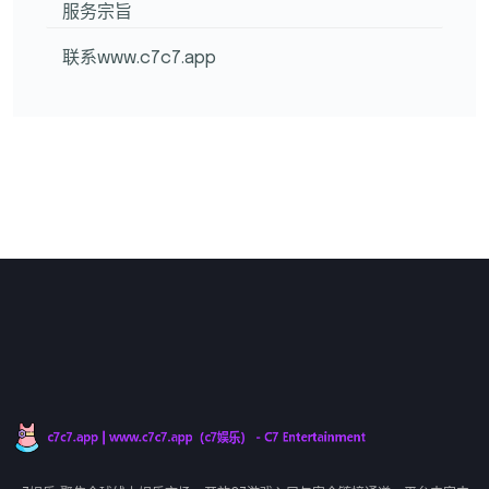
服务宗旨
联系www.c7c7.app