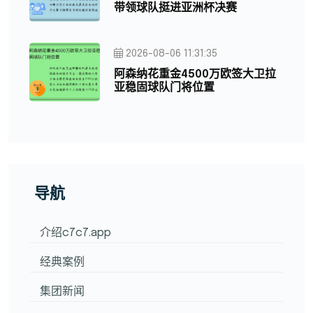
带领球队挺进亚洲杯决赛
2026-08-06 11:31:35
阿森纳花重金4500万欧签大卫拉
亚稳固球队门将位置
导航
介绍c7c7.app
经典案例
集团新闻