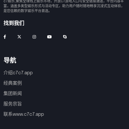
c7娱乐,聚焦全球线上娱乐市场，开放C7游戏入口与安全链接通道，平台内容丰
富，涵盖多类型娱乐形式与活动专区，助力用户随时随地畅享沉浸式互动体验，
是您信赖的数字娱乐平台首选。
找到我们
导航
介绍c7c7.app
经典案例
集团新闻
服务宗旨
联系www.c7c7.app