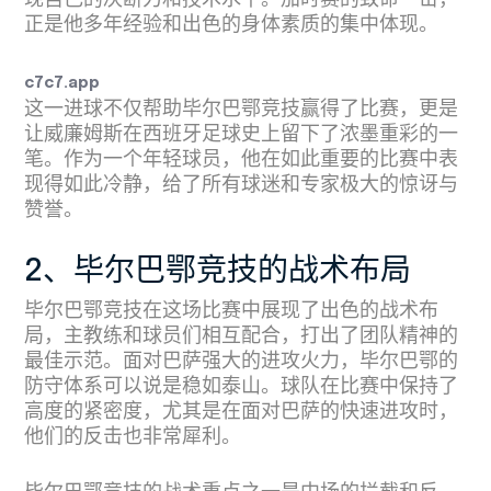
现自己的决断力和技术水平。加时赛的致命一击，
正是他多年经验和出色的身体素质的集中体现。
c7c7.app
这一进球不仅帮助毕尔巴鄂竞技赢得了比赛，更是
让威廉姆斯在西班牙足球史上留下了浓墨重彩的一
笔。作为一个年轻球员，他在如此重要的比赛中表
现得如此冷静，给了所有球迷和专家极大的惊讶与
赞誉。
2、毕尔巴鄂竞技的战术布局
毕尔巴鄂竞技在这场比赛中展现了出色的战术布
局，主教练和球员们相互配合，打出了团队精神的
最佳示范。面对巴萨强大的进攻火力，毕尔巴鄂的
防守体系可以说是稳如泰山。球队在比赛中保持了
高度的紧密度，尤其是在面对巴萨的快速进攻时，
他们的反击也非常犀利。