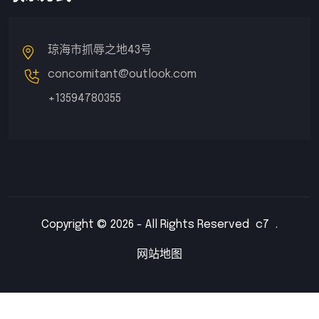
琼海市抓辱之地43号
concomitant@outlook.com
+13594780355
Copyright © 2026 - All Rights Reserved
c7
.
网站地图