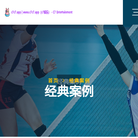
首页
经典案例
经典案例