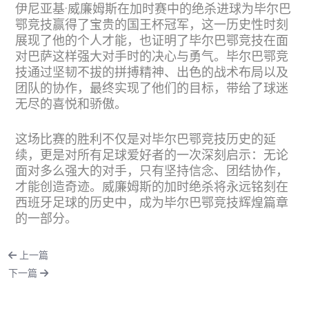
伊尼亚基·威廉姆斯在加时赛中的绝杀进球为毕尔巴
鄂竞技赢得了宝贵的国王杯冠军，这一历史性时刻
展现了他的个人才能，也证明了毕尔巴鄂竞技在面
对巴萨这样强大对手时的决心与勇气。毕尔巴鄂竞
技通过坚韧不拔的拼搏精神、出色的战术布局以及
团队的协作，最终实现了他们的目标，带给了球迷
无尽的喜悦和骄傲。
这场比赛的胜利不仅是对毕尔巴鄂竞技历史的延
续，更是对所有足球爱好者的一次深刻启示：无论
面对多么强大的对手，只有坚持信念、团结协作，
才能创造奇迹。威廉姆斯的加时绝杀将永远铭刻在
西班牙足球的历史中，成为毕尔巴鄂竞技辉煌篇章
的一部分。
上一篇
下一篇