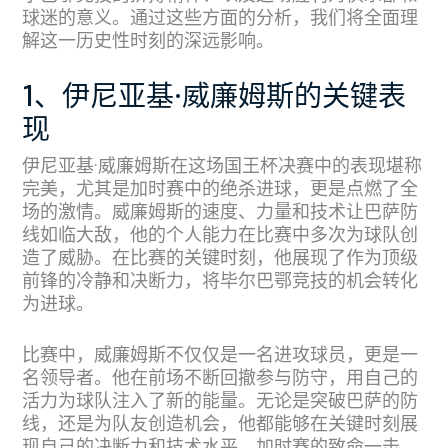
球迷的意义。通过这些方面的分析，我们将全面理
解这一历史性时刻的深远影响。
1、伊尼亚基·威廉姆斯的关键表
现
伊尼亚基·威廉姆斯在这场国王杯决赛中的表现堪称
完美，尤其是加时赛中的绝杀进球，更是点燃了全
场的激情。威廉姆斯的速度、力量和技术让巴萨防
线如临大敌，他的个人能力在比赛中多次为球队创
造了威胁。在比赛的关键时刻，他展现了作为顶级
前锋的冷静和决断力，将毕尔巴鄂竞技的机会转化
为进球。
比赛中，威廉姆斯不仅仅是一名进攻球员，更是一
名领导者。他在前场不断回撤参与防守，用自己的
活力为球队注入了新的能量。无论是突破巴萨的防
线，还是为队友创造机会，他都能够在关键时刻展