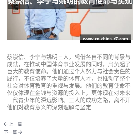
蔡崇信、李宁与姚明三人，凭借各自不同的背景与
成就，在推动中国体育事业发展的同时，肩负起了
巨大的教育使命。他们通过个人努力与社会责任的
履行，不仅培养了大量的体育人才，也推动了整个
社会对体育教育的重视与发展。他们的教育使命不
仅仅体现在金钱与资源的投入上，更体现在对未来
一代青少年的深远影响。三人的成功之路，离不开
他们对教育意义的深刻理解与坚定
上一篇
下一篇