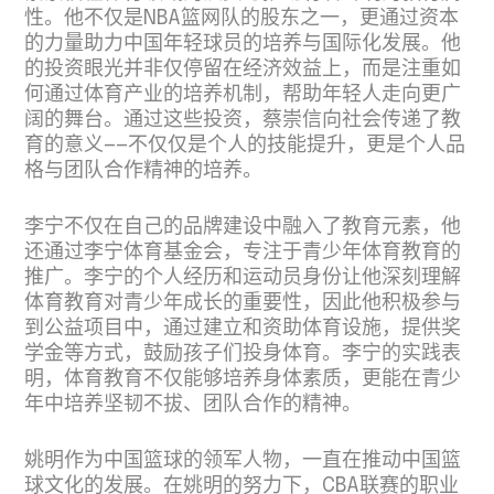
性。他不仅是NBA篮网队的股东之一，更通过资本
的力量助力中国年轻球员的培养与国际化发展。他
的投资眼光并非仅停留在经济效益上，而是注重如
何通过体育产业的培养机制，帮助年轻人走向更广
阔的舞台。通过这些投资，蔡崇信向社会传递了教
育的意义——不仅仅是个人的技能提升，更是个人品
格与团队合作精神的培养。
李宁不仅在自己的品牌建设中融入了教育元素，他
还通过李宁体育基金会，专注于青少年体育教育的
推广。李宁的个人经历和运动员身份让他深刻理解
体育教育对青少年成长的重要性，因此他积极参与
到公益项目中，通过建立和资助体育设施，提供奖
学金等方式，鼓励孩子们投身体育。李宁的实践表
明，体育教育不仅能够培养身体素质，更能在青少
年中培养坚韧不拔、团队合作的精神。
姚明作为中国篮球的领军人物，一直在推动中国篮
球文化的发展。在姚明的努力下，CBA联赛的职业