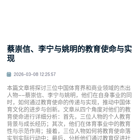
蔡崇信、李宁与姚明的教育使命与实
现
2026-03-08 12:25:57
本篇文章将探讨三位中国体育界和商业领域的杰出
人物——蔡崇信、李宁与姚明，他们在自身事业的同
时，如何通过教育使命的传递与实现，推动中国体
育文化的进步与创新。文章从四个角度对他们的教
育使命进行详细分析：首先，三位人物的个人教育
背景与成长经历；其次，他们在体育事业中的教育
性与示范作用；接着，三位人物如何将教育使命落
实到实际行动中；最后，分析他们通过教育促进社