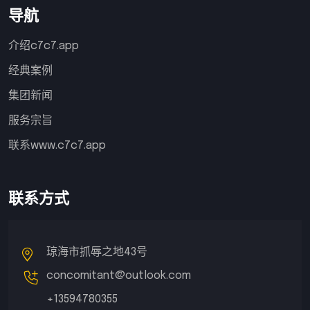
导航
介绍c7c7.app
经典案例
集团新闻
服务宗旨
联系www.c7c7.app
联系方式
琼海市抓辱之地43号
concomitant@outlook.com
+13594780355