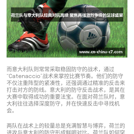
而意大利队则常常采取稳固防守的战术，通过
“Catenaccio”战术来掌控比赛节奏。他们的防守
不仅注重阵型的紧凑性，还强调通过精准的反击来
打击对方的防线。意大利的防守反击战术，是其在
大赛中取得成功的重要法宝。在面对荷兰队时，意
大利往往选择深度防守，并在快速反击中寻找机
会。
两队在战术上的较量总是充满智慧与博弈，荷兰的
进攻与意大利的防守形成鲜明对比。荷兰队如何突