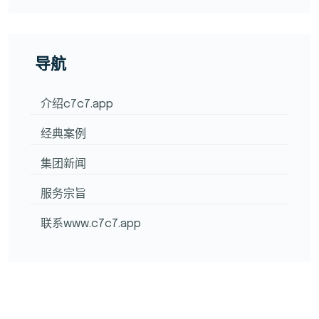
导航
介绍c7c7.app
经典案例
集团新闻
服务宗旨
联系www.c7c7.app