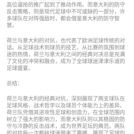
高位逼抢的推广起到了推动作用。而意大利的防守
反击策略，则是现代足球中不可或缺的一部分，许
多球队在对阵强敌时，都会借鉴意大利的防守智
慧。
荷兰与意大利的对抗，也代表了欧洲足球传统的对
话。从足球战术到球员的技艺，从比赛的氛围到球
迷的热情，荷兰与意大利之间的经典对决总是充满
了文化的冲突和融合，成为了全球球迷津津乐道的
足球盛宴。
总结：
荷兰与意大利的经典对抗，深刻展现了两支球队在
足球风格、战术哲学以及球员个体能力上的差异。
荷兰队凭借其进攻性足球和创造力，在全球范围内
树立了强大的影响力，而意大利队则以其稳固的防
守与冷静的反击战术，成为世界足坛的典范。两队
的对抗每一次都给球迷带来了震撼，展现了足球的