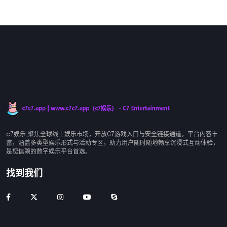
c7娱乐,聚焦全球线上娱乐市场，开放C7游戏入口与安全链接通道，平台内容丰
富，涵盖多类型娱乐形式与活动专区，助力用户随时随地畅享沉浸式互动体验，
是您信赖的数字娱乐平台首选。
找到我们