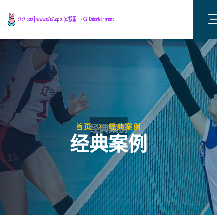
首页
经典案例
经典案例