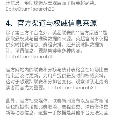
计信息，帮助球迷从宏观层面了解英超局势。
citeturn1search2
4、官方渠道与权威信息来源
除了第三方平台之外，英超联赛的**官方渠道**是
获取最权威与最准确数据的来源。英超官网不仅提
供实时比赛信息、赛程安排，还开设球队数据统
计、球员信息、视频集锦等多种内容。
citeturn1search1
官方网站内的联赛积分榜与统计表格会在每场比赛
结束后及时更新，为用户提供最及时的权威资料。
这对于想跟踪联赛积分排名变化、观察球队走势的
读者而言尤为重要。citeturn1search3
此外，官方社交媒体、联赛新闻发布以及官方新闻
稿也能提供诸如比赛取消、赛程变更、球员伤停更
新等动态信息，这些一手数据是其他平台无法完全