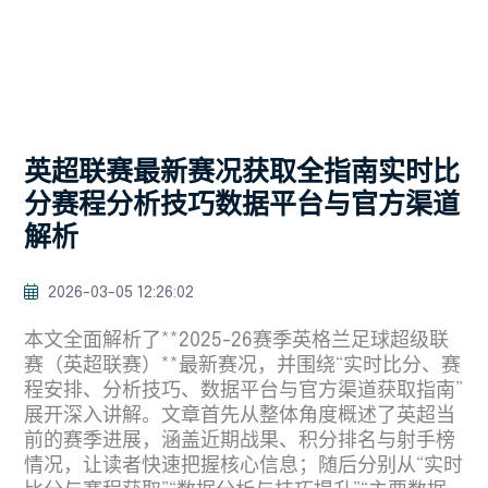
英超联赛最新赛况获取全指南实时比
分赛程分析技巧数据平台与官方渠道
解析
2026-03-05 12:26:02
本文全面解析了**2025-26赛季英格兰足球超级联
赛（英超联赛）**最新赛况，并围绕“实时比分、赛
程安排、分析技巧、数据平台与官方渠道获取指南”
展开深入讲解。文章首先从整体角度概述了英超当
前的赛季进展，涵盖近期战果、积分排名与射手榜
情况，让读者快速把握核心信息；随后分别从“实时