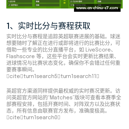
1、实时比分与赛程获取
实时比分与赛程是追踪英超联赛进展的基础。球迷
想要随时了解正在进行或即将进行的比赛比分，可
借助一些专业的比分直播平台，如 LiveScore、
Flashscore 等，这些平台会实时更新比赛结果、
进球情况与比赛状态变化，确保你不会错过任何重
要赛事瞬间。
citeturn1search5turn1search11
英超官方渠道同样提供最权威的实时赛况更新。访
问英超官方网站的“Matches”版块可查看本赛季全
部赛程安排，包括开赛时间、对阵双方以及比赛状
态，所有信息由联赛官方发布，准确度极高。
citeturn1search0