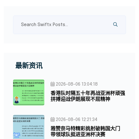
最新资讯
2026-08-06 13:04:18
香港队时隔五十年再战亚洲杯顽强
拼搏迎战伊朗展现不屈精神
2026-08-06 12:21:34
雅赞奈马特精彩挑射破韩国大门
带领球队挺进亚洲杯决赛