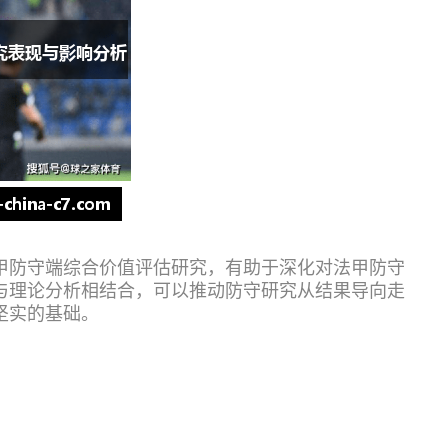
甲防守端综合价值评估研究，有助于深化对法甲防守
与理论分析相结合，可以推动防守研究从结果导向走
坚实的基础。