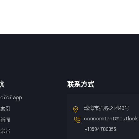
航
联系方式
7c7.app
琼海市抓辱之地43号
典案例
concomitant@outlook
团新闻
+13594780355
务宗旨