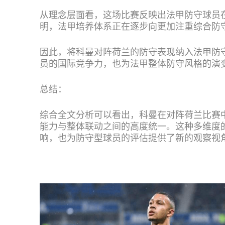
从理念层面看，这场比赛反映出法甲防守球员
明，法甲培养体系正在逐步向更加注重综合防
因此，将科曼对阵荷兰的防守表现纳入法甲防
员的国际竞争力，也为法甲整体防守风格的演
总结：
综合全文分析可以看出，科曼在对阵荷兰比赛
能力与整体联动之间的高度统一。这种多维度
响，也为防守型球员的评估提供了新的观察视