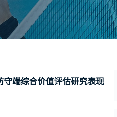
防守端综合价值评估研究表现