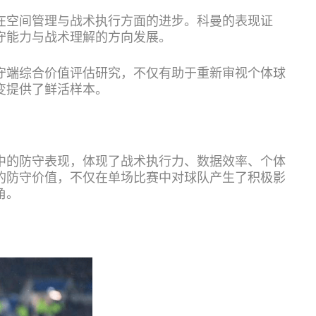
在空间管理与战术执行方面的进步。科曼的表现证
守能力与战术理解的方向发展。
守端综合价值评估研究，不仅有助于重新审视个体球
变提供了鲜活样本。
中的防守表现，体现了战术执行力、数据效率、个体
的防守价值，不仅在单场比赛中对球队产生了积极影
角。