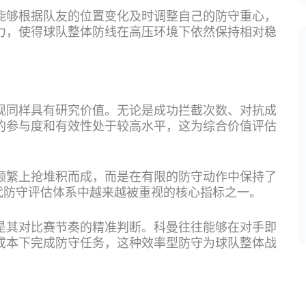
能够根据队友的位置变化及时调整自己的防守重心，
力，使得球队整体防线在高压环境下依然保持相对稳
现同样具有研究价值。无论是成功拦截次数、对抗成
的参与度和有效性处于较高水平，这为综合价值评估
频繁上抢堆积而成，而是在有限的防守动作中保持了
代防守评估体系中越来越被重视的核心指标之一。
是其对比赛节奏的精准判断。科曼往往能够在对手即
成本下完成防守任务，这种效率型防守为球队整体战