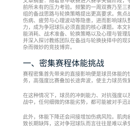
文章摘要：随着意甲联赛进入赛季关键阶段，
前所未有的压力考验。频繁的一周双赛乃至三
组的备战思路与轮换策略提出更高要求。焦点
伤病、疲劳与心理波动等隐患，进而影响球队
力，成为争冠球队必须直面的核心课题。本文
能消耗、战术准备、轮换策略以及心理与管理
并深入探讨教练团队在备战与轮换抉择中的现
杂而微妙的竞技博弈。
一、密集赛程体能挑战
赛程密集首先带来的直接影响便是球员体能的
务，高强度比赛叠加长途奔波，使主力球员恢
在这种情况下，球员的冲刺能力、对抗强度以
战中，任何细微的体能劣势，都可能被对手迅
此外，体能下降还会间接增加伤病风险。肌肉
致长期缺阵，这对争冠球队而言往往是难以承