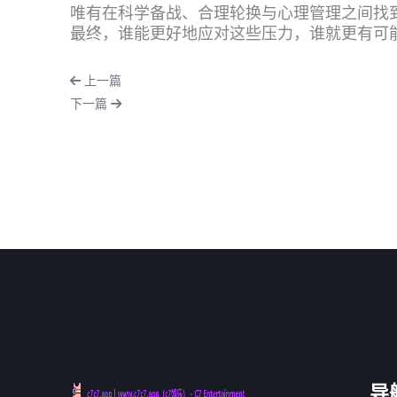
唯有在科学备战、合理轮换与心理管理之间找
最终，谁能更好地应对这些压力，谁就更有可
上一篇
下一篇
导