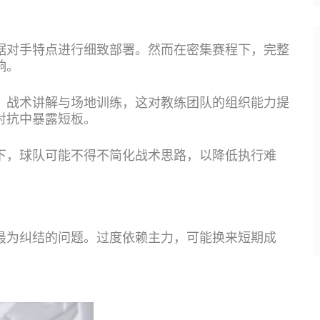
据对手特点进行细致部署。然而在密集赛程下，完整
响。
、战术讲解与场地训练，这对教练团队的组织能力提
对抗中暴露短板。
下，球队可能不得不简化战术思路，以降低执行难
。
最为纠结的问题。过度依赖主力，可能换来短期成