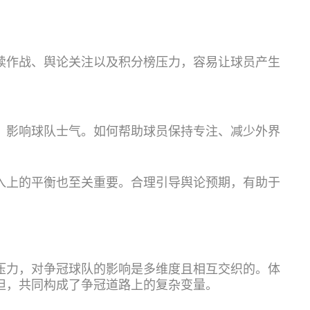
续作战、舆论关注以及积分榜压力，容易让球员产生
，影响球队士气。如何帮助球员保持专注、减少外界
入上的平衡也至关重要。合理引导舆论预期，有助于
压力，对争冠球队的影响是多维度且相互交织的。体
担，共同构成了争冠道路上的复杂变量。