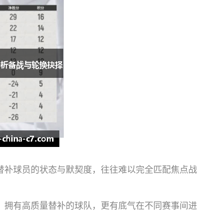
替补球员的状态与默契度，往往难以完全匹配焦点战
。拥有高质量替补的球队，更有底气在不同赛事间进
。