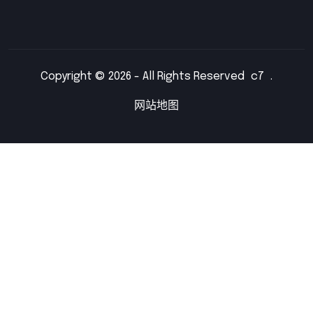
Copyright © 2026 - All Rights Reserved
c7
.
网站地图