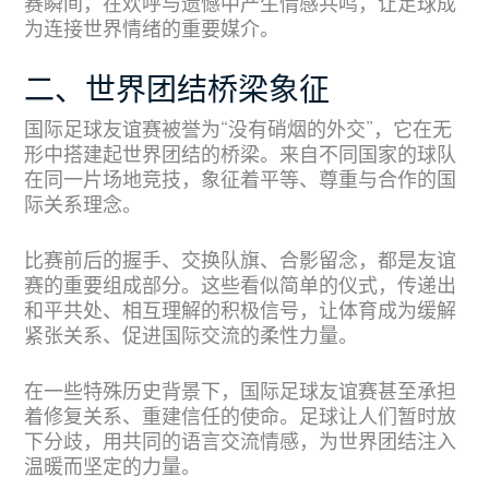
赛瞬间，在欢呼与遗憾中产生情感共鸣，让足球成
为连接世界情绪的重要媒介。
二、世界团结桥梁象征
国际足球友谊赛被誉为“没有硝烟的外交”，它在无
形中搭建起世界团结的桥梁。来自不同国家的球队
在同一片场地竞技，象征着平等、尊重与合作的国
际关系理念。
比赛前后的握手、交换队旗、合影留念，都是友谊
赛的重要组成部分。这些看似简单的仪式，传递出
和平共处、相互理解的积极信号，让体育成为缓解
紧张关系、促进国际交流的柔性力量。
在一些特殊历史背景下，国际足球友谊赛甚至承担
着修复关系、重建信任的使命。足球让人们暂时放
下分歧，用共同的语言交流情感，为世界团结注入
温暖而坚定的力量。