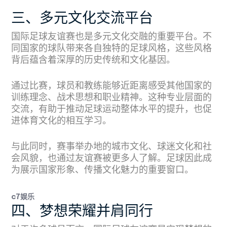
三、多元文化交流平台
国际足球友谊赛也是多元文化交融的重要平台。不
同国家的球队带来各自独特的足球风格，这些风格
背后蕴含着深厚的历史传统和文化基因。
通过比赛，球员和教练能够近距离感受其他国家的
训练理念、战术思想和职业精神。这种专业层面的
交流，有助于推动足球运动整体水平的提升，也促
进体育文化的相互学习。
与此同时，赛事举办地的城市文化、球迷文化和社
会风貌，也通过友谊赛被更多人了解。足球因此成
为展示国家形象、传播文化魅力的重要窗口。
c7娱乐
四、梦想荣耀并肩同行