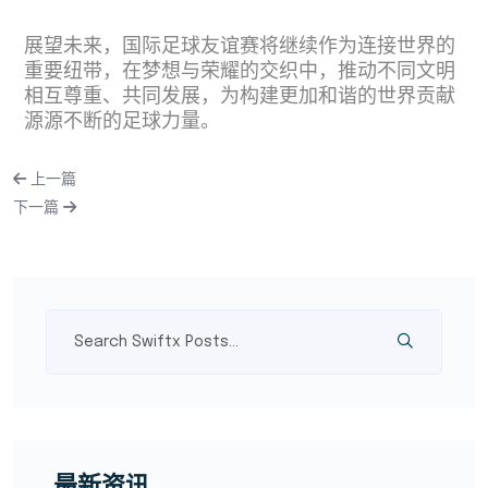
展望未来，国际足球友谊赛将继续作为连接世界的
重要纽带，在梦想与荣耀的交织中，推动不同文明
相互尊重、共同发展，为构建更加和谐的世界贡献
源源不断的足球力量。
上一篇
下一篇
最新资讯