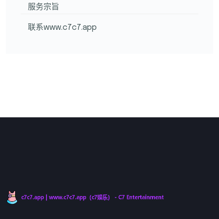
服务宗旨
联系www.c7c7.app