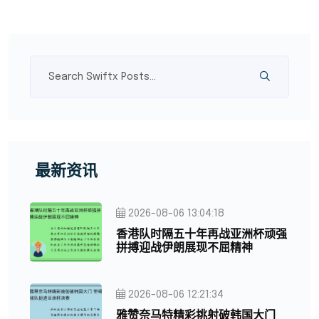
最新资讯
2026-08-06 13:04:18
香港队时隔五十年再战亚洲杯顽强
拼搏迎战伊朗展现不屈精神
2026-08-06 12:21:34
雅赞奈马特精彩挑射破韩国大门