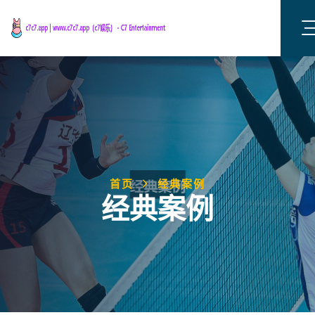
首页
经典案例
经典案例