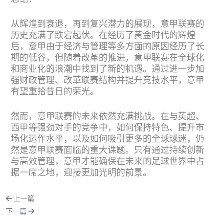
从辉煌到衰退，再到复兴潜力的展现，意甲联赛的
历史充满了跌宕起伏。在经历了黄金时代的辉煌
后，意甲由于经济与管理等多方面的原因经历了长
期的低谷，但随着改革的推进，意甲联赛在全球化
和商业化的浪潮中找到了新的机遇。通过进一步加
强财政管理、改革联赛结构并提升竞技水平，意甲
有望重拾昔日的荣光。
然而，意甲联赛的未来依然充满挑战。在与英超、
西甲等强劲对手的竞争中，如何保持特色、提升市
场化运作水平，以及如何吸引更多的全球球迷，仍
然是意甲联赛面临的重大课题。只有通过持续创新
与高效管理，意甲才能确保在未来的足球世界中占
据一席之地，迎接更加光明的前景。
上一篇
下一篇