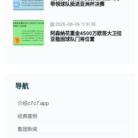
带领球队挺进亚洲杯决赛
2026-08-06 11:31:35
阿森纳花重金4500万欧签大卫拉
亚稳固球队门将位置
导航
介绍c7c7.app
经典案例
集团新闻