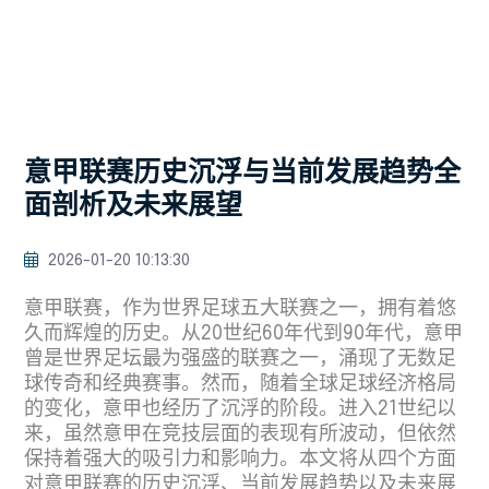
意甲联赛历史沉浮与当前发展趋势全
面剖析及未来展望
2026-01-20 10:13:30
意甲联赛，作为世界足球五大联赛之一，拥有着悠
久而辉煌的历史。从20世纪60年代到90年代，意甲
曾是世界足坛最为强盛的联赛之一，涌现了无数足
球传奇和经典赛事。然而，随着全球足球经济格局
的变化，意甲也经历了沉浮的阶段。进入21世纪以
来，虽然意甲在竞技层面的表现有所波动，但依然
保持着强大的吸引力和影响力。本文将从四个方面
对意甲联赛的历史沉浮、当前发展趋势以及未来展