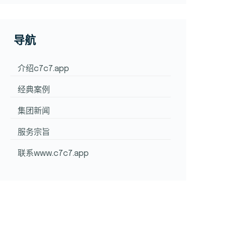
导航
介绍c7c7.app
经典案例
集团新闻
服务宗旨
联系www.c7c7.app