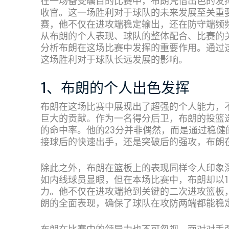
在一场备受瞩目的比赛中，布朗凭借出色的发挥
收官。这一场胜利对于球队的未来发展至关重
赛，他不仅在进攻端稳定输出，还在防守端频
从布朗的个人表现、球队的整体配合、比赛的
分析布朗在这场比赛中发挥的重要作用。通过
这场胜利对于球队长远发展的影响。
1、布朗的个人出色发挥
布朗在这场比赛中展现出了超强的个人能力，
巨大的贡献。作为一名得分后卫，布朗的投篮
的命中率。他的23分并非偶然，而是通过稳
接球后的快速出手，还是突破后的强攻，布朗
除此之外，布朗在篮板上的表现同样令人印象
如内线球员显眼，但在本场比赛中，布朗却以1
力。他不仅在进攻端抢到关键的二次进攻篮板
朗的全面表现，确保了球队在攻防两端都能稳