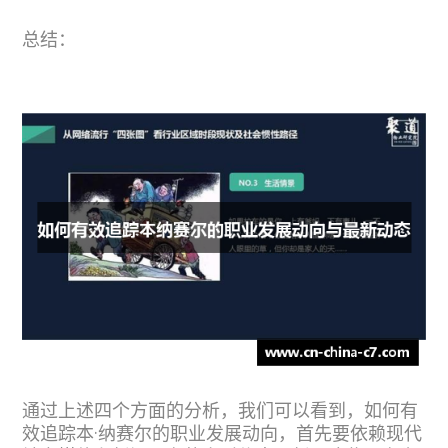
总结：
通过上述四个方面的分析，我们可以看到，如何有
效追踪本·纳赛尔的职业发展动向，首先要依赖现代