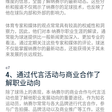
维度的信息，全面了解纳赛尔的最新动态。这些分
析和报道不仅揭示了纳赛尔的足球技术，也反映了
他在球队内部和外部的影响力。
体育专家和媒体的观点常常具有较高的权威性和洞
察力，因此，他们对本·纳赛尔职业生涯的解读，通
常能为球迷提供比一般新闻更加深入、更加专业的
看法。通过定期关注这些专家和媒体的评论，球迷
不仅能掌握纳赛尔的最新动态，还能获得关于其未
来发展的长远规划。
c7
4、通过代言活动与商业合作了
解职业动向
除了球场上的表现，本·纳赛尔的商业合作与代言活
动也是了解他职业发展动向的重要途径。作为知名
运动员，纳赛尔常常与各大品牌进行代言合作，参
与广告拍摄、品牌活动以及商业推广等工作。这些