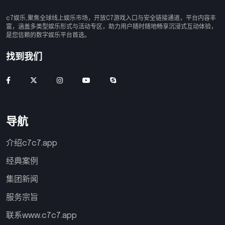
c7娱乐,聚焦全球线上娱乐市场，开放C7游戏入口与安全链接通道，平台内容丰
富，涵盖多类型娱乐形式与活动专区，助力用户随时随地畅享沉浸式互动体验，
是您信赖的数字娱乐平台首选。
找到我们
导航
介绍c7c7.app
经典案例
集团新闻
服务宗旨
联系www.c7c7.app