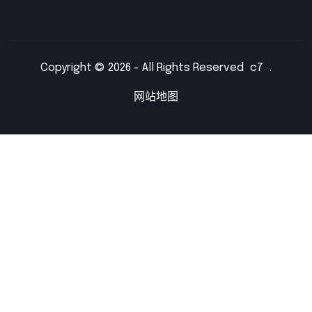
Copyright © 2026 - All Rights Reserved
c7
.
网站地图