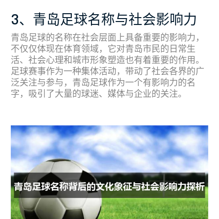
3、青岛足球名称与社会影响力
青岛足球的名称在社会层面上具备重要的影响力，
不仅仅体现在体育领域，它对青岛市民的日常生
活、社会心理和城市形象塑造也有着重要的作用。
足球赛事作为一种集体活动，带动了社会各界的广
泛关注与参与，青岛足球作为一个有影响力的名
字，吸引了大量的球迷、媒体与企业的关注。