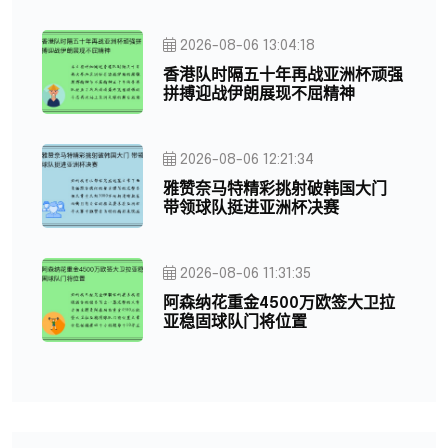
2026-08-06 13:04:18
香港队时隔五十年再战亚洲杯顽强
拼搏迎战伊朗展现不屈精神
2026-08-06 12:21:34
雅赞奈马特精彩挑射破韩国大门
带领球队挺进亚洲杯决赛
2026-08-06 11:31:35
阿森纳花重金4500万欧签大卫拉
亚稳固球队门将位置