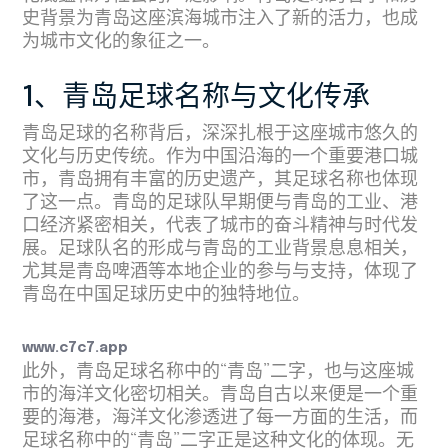
史背景为青岛这座滨海城市注入了新的活力，也成
为城市文化的象征之一。
1、青岛足球名称与文化传承
青岛足球的名称背后，深深扎根于这座城市悠久的
文化与历史传统。作为中国沿海的一个重要港口城
市，青岛拥有丰富的历史遗产，其足球名称也体现
了这一点。青岛的足球队早期便与青岛的工业、港
口经济紧密相关，代表了城市的奋斗精神与时代发
展。足球队名的形成与青岛的工业背景息息相关，
尤其是青岛啤酒等本地企业的参与与支持，体现了
青岛在中国足球历史中的独特地位。
www.c7c7.app
此外，青岛足球名称中的“青岛”二字，也与这座城
市的海洋文化密切相关。青岛自古以来便是一个重
要的海港，海洋文化渗透进了每一方面的生活，而
足球名称中的“青岛”二字正是这种文化的体现。无