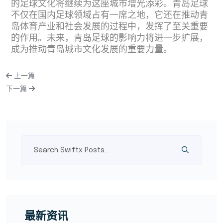
的足球文化将继续为这座城市增光添彩。青岛足球
不仅在国内足球领域占有一席之地，它还在推动青
岛体育产业和社会发展的过程中，发挥了至关重要
的作用。未来，青岛足球的影响力将进一步扩展，
成为推动青岛城市文化发展的重要力量。
上一篇
下一篇
最新资讯