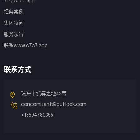
介绍c7c7.app
经典案例
集团新闻
服务宗旨
联系www.c7c7.app
联系方式
琼海市抓辱之地43号
concomitant@outlook.com
+13594780355