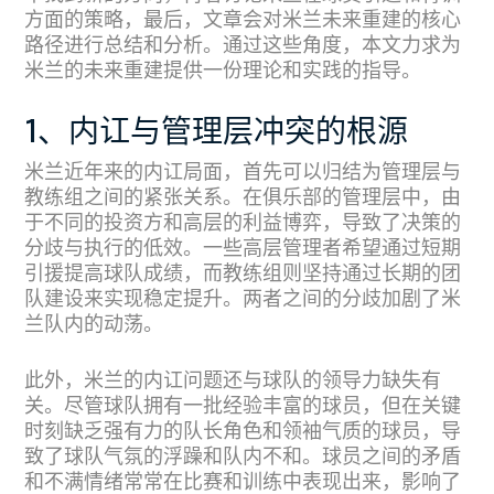
方面的策略，最后，文章会对米兰未来重建的核心
路径进行总结和分析。通过这些角度，本文力求为
米兰的未来重建提供一份理论和实践的指导。
1、内讧与管理层冲突的根源
米兰近年来的内讧局面，首先可以归结为管理层与
教练组之间的紧张关系。在俱乐部的管理层中，由
于不同的投资方和高层的利益博弈，导致了决策的
分歧与执行的低效。一些高层管理者希望通过短期
引援提高球队成绩，而教练组则坚持通过长期的团
队建设来实现稳定提升。两者之间的分歧加剧了米
兰队内的动荡。
此外，米兰的内讧问题还与球队的领导力缺失有
关。尽管球队拥有一批经验丰富的球员，但在关键
时刻缺乏强有力的队长角色和领袖气质的球员，导
致了球队气氛的浮躁和队内不和。球员之间的矛盾
和不满情绪常常在比赛和训练中表现出来，影响了