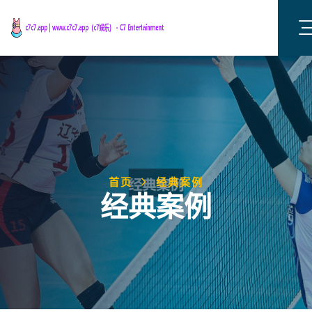
首页
经典案例
经典案例