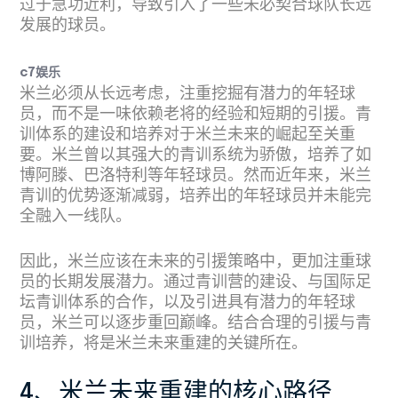
过于急功近利，导致引入了一些未必契合球队长远
发展的球员。
c7娱乐
米兰必须从长远考虑，注重挖掘有潜力的年轻球
员，而不是一味依赖老将的经验和短期的引援。青
训体系的建设和培养对于米兰未来的崛起至关重
要。米兰曾以其强大的青训系统为骄傲，培养了如
博阿滕、巴洛特利等年轻球员。然而近年来，米兰
青训的优势逐渐减弱，培养出的年轻球员并未能完
全融入一线队。
因此，米兰应该在未来的引援策略中，更加注重球
员的长期发展潜力。通过青训营的建设、与国际足
坛青训体系的合作，以及引进具有潜力的年轻球
员，米兰可以逐步重回巅峰。结合合理的引援与青
训培养，将是米兰未来重建的关键所在。
4、米兰未来重建的核心路径