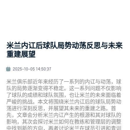
米兰内讧后球队局势动荡反思与未来
重建展望
2025-10-05 14:50:37
米兰俱乐部近年来经历了一系列的内讧与动荡，球
队的局势逐渐变得不稳定。这一系列问题不仅影响
了球队的成绩和球队氛围，也让米兰的未来面临着
严峻的挑战。本文将围绕米兰内讧后的球队局势动
荡进行深刻反思，并展望其未来的重建之路。首
先，文章会分析米兰内讧产生的根源和其对球队的
影响，其次会探讨米兰如何在教练和管理层的调整
中找到新的方向，再者讨论米兰在球员引进和青训