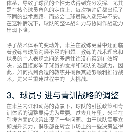
体系，导致了球员的个性无法得到充分发挥。尤其
是在核心球员角色的定位上，每次换帅后都出现了
不同的战术思路，而这会让球员陷入迷茫与不安。
在这种情况下，球队的整体战斗力与协同作战能力
出现下降。
除了战术体系的变动外，米兰在教练更替中还面临
着教练与球员沟通不足的问题。教练的战术理念和
球员的个人表现之间的矛盾往往没有得到有效解
决，这直接影响了球员的发挥和球队的凝聚力。因
此，如何找到合适的教练并确保其能够顺利推行战
术，是米兰重建过程中的一大挑战。
3、球员引进与青训战略的调整
在米兰内讧和动荡的背景下，球队的引援政策和青
训体系的调整显得尤为重要。过去几年里，米兰在
引援方面的决策出现了一些问题。由于球队需要立
即提升实力，俱乐部在转会市场上的一些决策显得