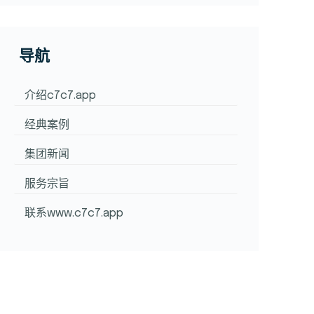
导航
介绍c7c7.app
经典案例
集团新闻
服务宗旨
联系www.c7c7.app