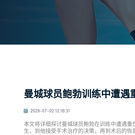
曼城球员鲍勃训练中遭遇
2026-07-02 12:18:31
本文将详细探讨曼城球员鲍勃在训练中遭遇重
生，到他接受手术治疗的决策，再到术后的恢