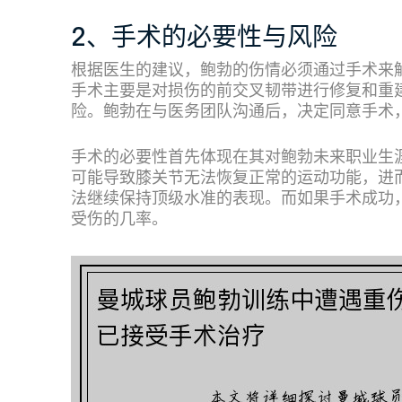
2、手术的必要性与风险
根据医生的建议，鲍勃的伤情必须通过手术来
手术主要是对损伤的前交叉韧带进行修复和重
险。鲍勃在与医务团队沟通后，决定同意手术
手术的必要性首先体现在其对鲍勃未来职业生
可能导致膝关节无法恢复正常的运动功能，进
法继续保持顶级水准的表现。而如果手术成功
受伤的几率。