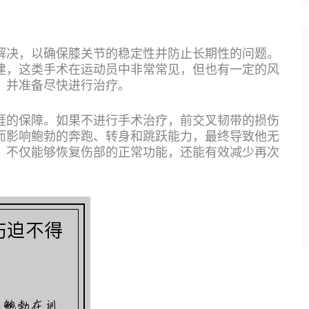
解决，以确保膝关节的稳定性并防止长期性的问题。
建，这类手术在运动员中非常常见，但也有一定的风
，并准备尽快进行治疗。
涯的保障。如果不进行手术治疗，前交叉韧带的损伤
而影响鲍勃的奔跑、转身和跳跃能力，最终导致他无
，不仅能够恢复伤部的正常功能，还能有效减少再次