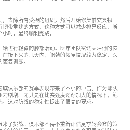
创，去除所有受损的组织，然后开始修复前交叉韧
行韧带重建的方式，这种方式可以减少排异反应，增
个小时，最终顺利完成。
开始进行轻微的膝部活动。医疗团队密切关注他的恢
。在接下来的几天内，鲍勃的恢复情况较为稳定，医
的康复训练。
曼城俱乐部的赛季表现带来了不小的冲击。作为球队
压力剧增。尤其是在比赛强度逐渐加大的情况下，鲍
选，这对防线的稳定性提出了很高的要求。
带来了挑战。俱乐部不得不重新评估夏季转会窗的策