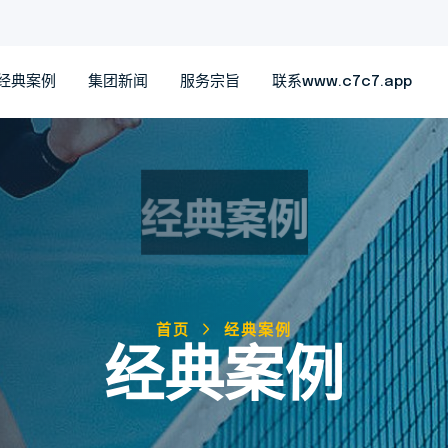
经典案例
集团新闻
服务宗旨
联系www.c7c7.app
首页
经典案例
经典案例