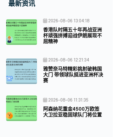
最新资讯
2026-08-06 13:04:18
香港队时隔五十年再战亚洲
杯顽强拼搏迎战伊朗展现不
屈精神
2026-08-06 12:21:34
雅赞奈马特精彩挑射破韩国
大门 带领球队挺进亚洲杯决
赛
2026-08-06 11:31:35
阿森纳花重金4500万欧签
大卫拉亚稳固球队门将位置