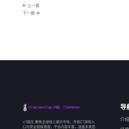
上一篇
下一篇
导
介绍c
c7娱乐,聚焦全球线上娱乐市场，开放C7游戏入
口与安全链接通道，平台内容丰富，涵盖多类型