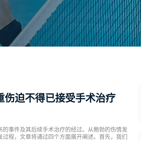
重伤迫不得已接受手术治疗
伤的事件及其后续手术治疗的经过。从鲍勃的伤情发
复过程，文章将通过四个方面展开阐述。首先，我们