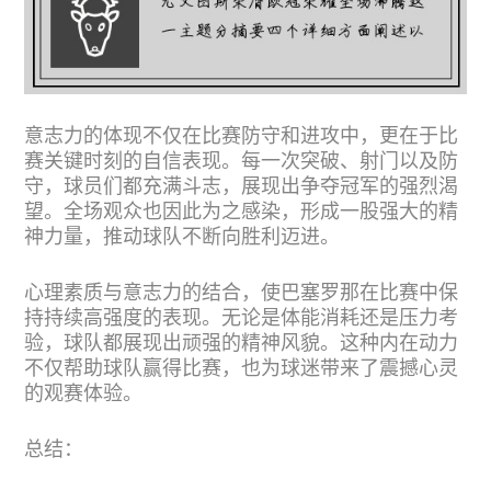
意志力的体现不仅在比赛防守和进攻中，更在于比
赛关键时刻的自信表现。每一次突破、射门以及防
守，球员们都充满斗志，展现出争夺冠军的强烈渴
望。全场观众也因此为之感染，形成一股强大的精
神力量，推动球队不断向胜利迈进。
心理素质与意志力的结合，使巴塞罗那在比赛中保
持持续高强度的表现。无论是体能消耗还是压力考
验，球队都展现出顽强的精神风貌。这种内在动力
不仅帮助球队赢得比赛，也为球迷带来了震撼心灵
的观赛体验。
总结：