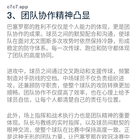
c7c7.app
3、团队协作精神凸显
巴塞罗那的胜利不仅仅是个人能力的体现，更是团
队协作的成果。球员之间的默契配合和沟通，使球
队在面对尤文图斯多次攻势时依然保持冷静，形成
稳定的防守体系。每一次传球、跑位和防守都体现
了团队的高度协同。
进攻中，球员之间通过交叉跑动和支援传球，频繁
制造对手防线的空档。中场球员不仅负责组织进
攻，还兼顾防守职责，使整个球队的攻防转换更加
顺畅。团队协作不仅提高了效率，也在心理上给予
球员自信，让每个人都清楚自己的责任与位置。
此外，场上指挥和战术执行力也是团队精神的重要
体现。队长与教练的实时指挥，以及球员间默契的
眼神交流，使整个球队在比赛中保持高度一致。正
是这种无形的团队力量，让巴塞罗那在欧冠决赛中