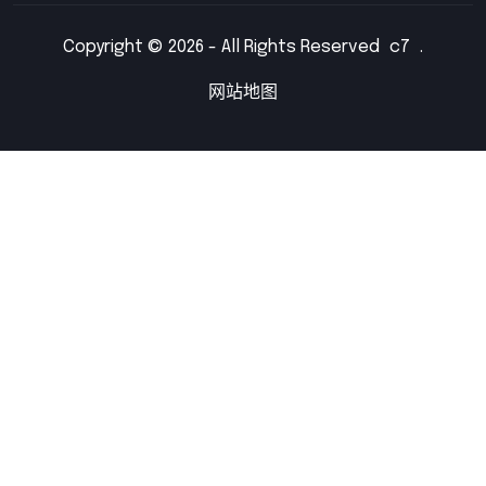
Copyright © 2026 - All Rights Reserved
c7
.
网站地图