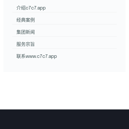
介绍c7c7.app
经典案例
集团新闻
服务宗旨
联系www.c7c7.app