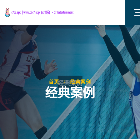
首页
经典案例
经典案例