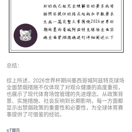
总结：
综上所述，2026世界杯期间墨西哥城阿兹特克球场
全面禁烟措施不仅体现了对观众健康的高度重视，
也展示了现代体育场馆管理的先进理念。从政策背
景、实施措施、社会反响到长期影响，每一方面都
显示出禁烟政策的重要性和必要性，为全球体育赛
事提供了可借鉴的经验。
c7娱乐