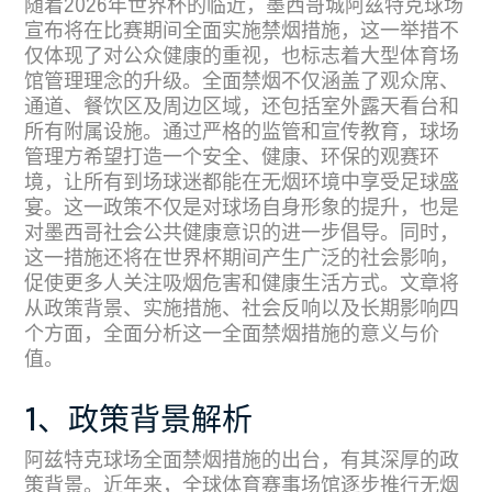
随着2026年世界杯的临近，墨西哥城阿兹特克球场
宣布将在比赛期间全面实施禁烟措施，这一举措不
仅体现了对公众健康的重视，也标志着大型体育场
馆管理理念的升级。全面禁烟不仅涵盖了观众席、
通道、餐饮区及周边区域，还包括室外露天看台和
所有附属设施。通过严格的监管和宣传教育，球场
管理方希望打造一个安全、健康、环保的观赛环
境，让所有到场球迷都能在无烟环境中享受足球盛
宴。这一政策不仅是对球场自身形象的提升，也是
对墨西哥社会公共健康意识的进一步倡导。同时，
这一措施还将在世界杯期间产生广泛的社会影响，
促使更多人关注吸烟危害和健康生活方式。文章将
从政策背景、实施措施、社会反响以及长期影响四
个方面，全面分析这一全面禁烟措施的意义与价
值。
1、政策背景解析
阿兹特克球场全面禁烟措施的出台，有其深厚的政
策背景。近年来，全球体育赛事场馆逐步推行无烟