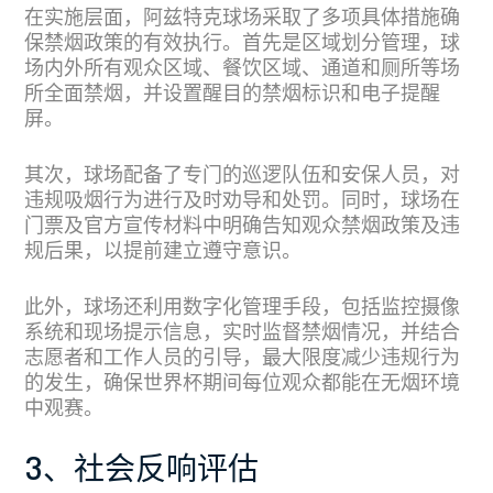
在实施层面，阿兹特克球场采取了多项具体措施确
保禁烟政策的有效执行。首先是区域划分管理，球
场内外所有观众区域、餐饮区域、通道和厕所等场
所全面禁烟，并设置醒目的禁烟标识和电子提醒
屏。
其次，球场配备了专门的巡逻队伍和安保人员，对
违规吸烟行为进行及时劝导和处罚。同时，球场在
门票及官方宣传材料中明确告知观众禁烟政策及违
规后果，以提前建立遵守意识。
此外，球场还利用数字化管理手段，包括监控摄像
系统和现场提示信息，实时监督禁烟情况，并结合
志愿者和工作人员的引导，最大限度减少违规行为
的发生，确保世界杯期间每位观众都能在无烟环境
中观赛。
3、社会反响评估