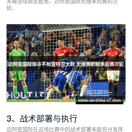
关键进球锁定胜局，迈阿密国际无缘季后赛的次
轮。
3、战术部署与执行
迈阿密国际在这场比赛中的战术部署未能充分发挥