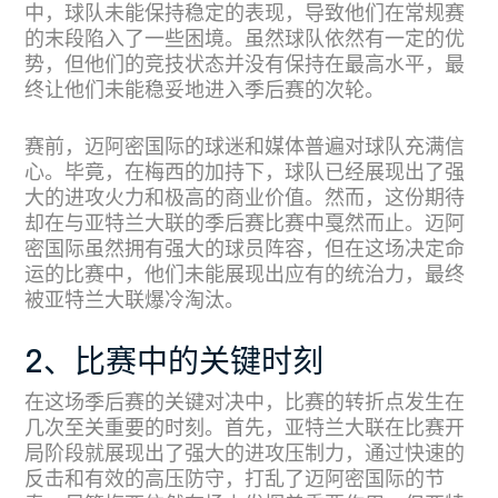
中，球队未能保持稳定的表现，导致他们在常规赛
的末段陷入了一些困境。虽然球队依然有一定的优
势，但他们的竞技状态并没有保持在最高水平，最
终让他们未能稳妥地进入季后赛的次轮。
赛前，迈阿密国际的球迷和媒体普遍对球队充满信
心。毕竟，在梅西的加持下，球队已经展现出了强
大的进攻火力和极高的商业价值。然而，这份期待
却在与亚特兰大联的季后赛比赛中戛然而止。迈阿
密国际虽然拥有强大的球员阵容，但在这场决定命
运的比赛中，他们未能展现出应有的统治力，最终
被亚特兰大联爆冷淘汰。
2、比赛中的关键时刻
在这场季后赛的关键对决中，比赛的转折点发生在
几次至关重要的时刻。首先，亚特兰大联在比赛开
局阶段就展现出了强大的进攻压制力，通过快速的
反击和有效的高压防守，打乱了迈阿密国际的节