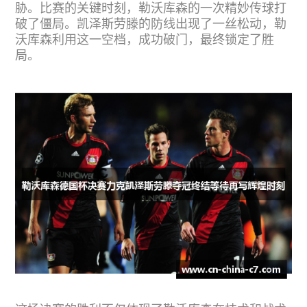
胁。比赛的关键时刻，勒沃库森的一次精妙传球打
破了僵局。凯泽斯劳滕的防线出现了一丝松动，勒
沃库森利用这一空档，成功破门，最终锁定了胜
局。