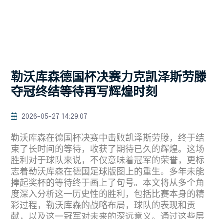
勒沃库森德国杯决赛力克凯泽斯劳滕
夺冠终结等待再写辉煌时刻
2026-05-27 14:29:07
勒沃库森在德国杯决赛中击败凯泽斯劳滕，终于结
束了长时间的等待，收获了期待已久的辉煌。这场
胜利对于球队来说，不仅意味着冠军的荣誉，更标
志着勒沃库森在德国足球版图上的重生。多年未能
捧起奖杯的等待终于画上了句号。本文将从多个角
度深入分析这一历史性的胜利，包括比赛本身的精
彩过程，勒沃库森的战略布局，球队的表现和贡
献，以及这一冠军对未来的深远意义。通过这些层