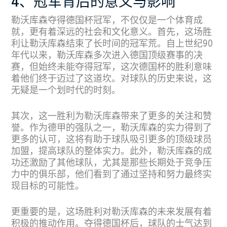
4、冠军背后的意义与影响
勒沃库森夺得德国杯冠军，不仅仅是一个体育成
就，更有着深远的社会和文化意义。首先，这场胜
利让勒沃库森结束了长时间的冠军荒。自上世纪90
年代以来，勒沃库森多次进入德国顶级赛事的决
赛，但始终未能夺得冠军，这次德国杯的胜利意味
着他们终于迈过了这道坎。对球队的历史来说，这
无疑是一个划时代的时刻。
其次，这一胜利为勒沃库森带来了更多的关注和赞
誉。作为德甲的强队之一，勒沃库森的实力得到了
更多的认可，这将有助于球队吸引更多的顶级球员
加盟，提高球队的整体实力。此外，勒沃库森的成
功还激励了其他球队，尤其是那些长期处于竞争压
力中的俱乐部，他们看到了通过坚持和努力最终实
现目标的可能性。
更重要的是，这场胜利对勒沃库森的未来发展有着
积极的推动作用。夺得德国杯后，球队的士气达到