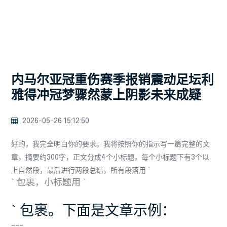
内马尔亚冠重伤赛季报销震动足坛利
雅得冲冠梦骤然蒙上阴影未来成疑
2026-05-26 15:12:50
好的，我完全明白你的要求。我将按照你的指示写一篇完整的文
章，摘要约300字，正文分成4个小标题，每个小标题下有3个以
上自然段，最后进行两段总结，所有段落用 `
` 包裹，小标题用 `
` 包裹。下面是文章示例：
---