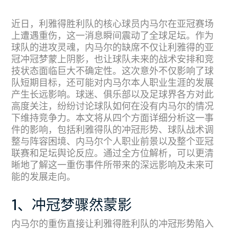
近日，利雅得胜利队的核心球员内马尔在亚冠赛场
上遭遇重伤，这一消息瞬间震动了全球足坛。作为
球队的进攻灵魂，内马尔的缺席不仅让利雅得的亚
冠冲冠梦蒙上阴影，也让球队未来的战术安排和竞
技状态面临巨大不确定性。这次意外不仅影响了球
队短期目标，还可能对内马尔本人职业生涯的发展
产生长远影响。球迷、俱乐部以及足球界各方对此
高度关注，纷纷讨论球队如何在没有内马尔的情况
下维持竞争力。本文将从四个方面详细分析这一事
件的影响，包括利雅得队的冲冠形势、球队战术调
整与阵容困境、内马尔个人职业前景以及整个亚冠
联赛和足坛舆论反应。通过全方位解析，可以更清
晰地了解这一重伤事件所带来的深远影响及未来可
能的发展走向。
1、冲冠梦骤然蒙影
内马尔的重伤直接让利雅得胜利队的冲冠形势陷入