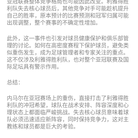
亚冠联赛整体竞争格局也可能因此改变。利雅得胜
利队失去核心球员后，其他竞争对手可能趁机提升
自己的胜率，原本预计的比赛预测和冠军归属可能
出现调整，整个赛事的不确定性增加。
此外，这一事件也引发对球员健康保护和俱乐部管
理的讨论。如何在高密度赛程下保护球员，避免类
似重伤发生，成为足球管理者和专家关注的重点。
这不仅涉及利雅得胜利队，也对整个亚冠联赛及国
际足坛具有警示作用。
总结：
内马尔在亚冠赛场上的重伤，直接打击了利雅得胜
利队的冲冠希望，球队在战术安排、阵容深度和心
理状态上都面临严峻挑战。失去核心球员意味着球
队必须迅速适应新阵容，同时保持竞争力，这对主
教练和球员都是巨大的考验。