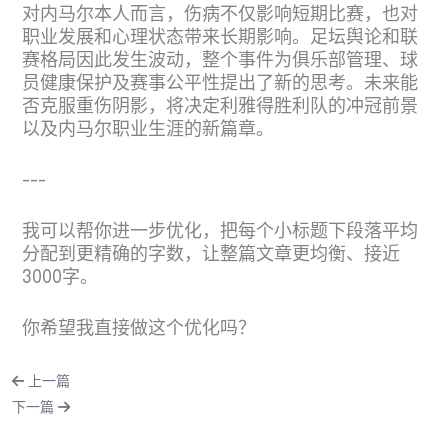
对内马尔本人而言，伤病不仅影响短期比赛，也对
职业发展和心理状态带来长期影响。足坛舆论和联
赛格局因此发生波动，整个事件为俱乐部管理、球
员健康保护及赛事公平性提出了新的思考。未来能
否克服重伤阴影，将决定利雅得胜利队的冲冠前景
以及内马尔职业生涯的新篇章。
---
我可以帮你进一步优化，把每个小标题下段落平均
分配到更精确的字数，让整篇文章更均衡、接近
3000字。
你希望我直接做这个优化吗？
上一篇
下一篇