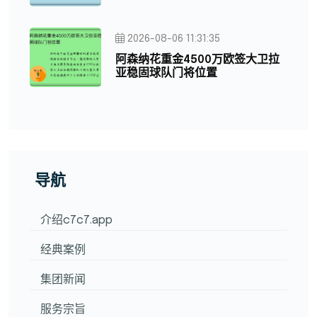
2026-08-06 11:31:35
阿森纳花重金4500万欧签大卫拉
亚稳固球队门将位置
导航
介绍c7c7.app
经典案例
集团新闻
服务宗旨