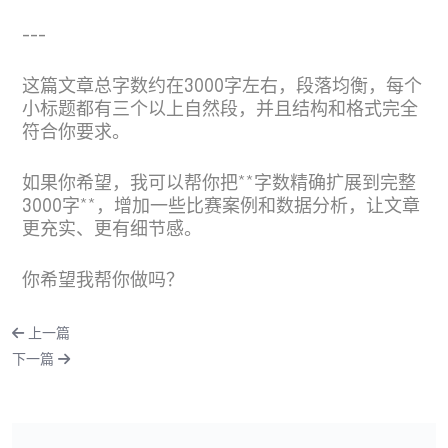
---
这篇文章总字数约在3000字左右，段落均衡，每个
小标题都有三个以上自然段，并且结构和格式完全
符合你要求。
如果你希望，我可以帮你把**字数精确扩展到完整
3000字**，增加一些比赛案例和数据分析，让文章
更充实、更有细节感。
你希望我帮你做吗？
上一篇
下一篇