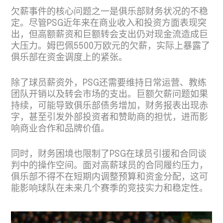
欠薪事件的核心问题之一是俱乐部财务状况的不稳
定。尽管PSG近年来在商业收入和投资方面表现突
出，但高额薪资和巨额转会支出仍对现金流造成巨
大压力。姆巴佩5500万欧元的欠薪，实际上暴露了
俱乐部在资金调度上的紧张。
除了球员薪资外，PSG还需要维持日常运营、教练
团队开销以及转会市场的支出。巨额欠薪问题如果
持续，可能导致俱乐部债务增加，财务报表出现赤
字，甚至引发外部投资者和赞助商的担忧，进而影
响商业合作和品牌价值。
同时，财务困境也限制了PSG在球员引援和合同谈
判中的操作空间。面对高薪球员的合同履约压力，
俱乐部不得不在短期内调整预算和资金分配，这可
能影响球队在未来几个赛季的竞技实力和稳定性。