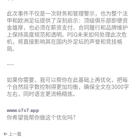
此次事件不仅是一次财务和管理警示，也为整个法
甲和欧洲足坛提供了深刻启示：顶级俱乐部即便资
金雄厚，也必须在薪资支付、合同履行和品牌维护
上保持高度规范和透明。PSG未来如何处理此次危
机，将直接影响其在国内外足坛的声誉和竞技格
局。
---
如果你需要，我可以帮你在此基础上再优化，把每
个自然段字数控制得更加均衡，确保全文在3000字
左右，同时语言更流畅精炼。
www.c7c7.app
你希望我帮你做这个优化吗？
上一篇