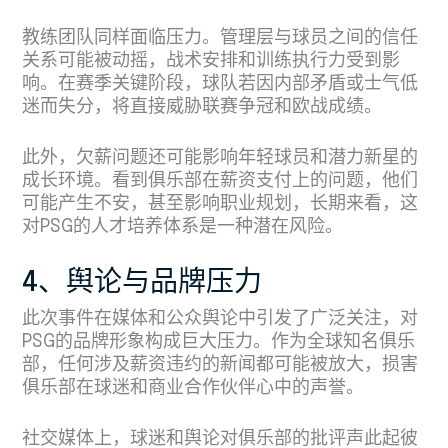
教练团队同样面临压力。管理层与球员之间的信任
关系可能被动摇，战术安排和训练执行力受到影
响。在赛季关键阶段，球队若因内部矛盾或士气低
迷而失分，将直接威胁联赛争冠和欧战成绩。
此外，欠薪问题还可能影响年轻球员和潜力新星的
成长环境。看到俱乐部在薪资支付上的问题，他们
可能产生不安，甚至影响职业规划，长期来看，这
对PSG的人才培养体系是一种潜在风险。
4、舆论与品牌压力
此次事件在媒体和公众舆论中引发了广泛关注，对
PSG的品牌形象构成巨大压力。作为全球知名俱乐
部，任何涉及薪资违约的新闻都可能被放大，损害
俱乐部在球迷和商业合作伙伴心中的声誉。
社交媒体上，球迷和舆论对俱乐部的批评声此起彼