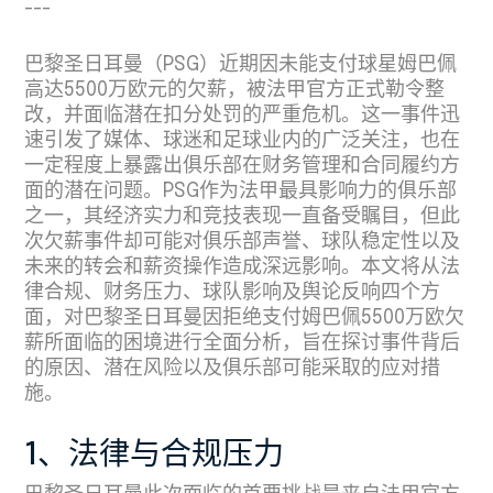
---
巴黎圣日耳曼（PSG）近期因未能支付球星姆巴佩
高达5500万欧元的欠薪，被法甲官方正式勒令整
改，并面临潜在扣分处罚的严重危机。这一事件迅
速引发了媒体、球迷和足球业内的广泛关注，也在
一定程度上暴露出俱乐部在财务管理和合同履约方
面的潜在问题。PSG作为法甲最具影响力的俱乐部
之一，其经济实力和竞技表现一直备受瞩目，但此
次欠薪事件却可能对俱乐部声誉、球队稳定性以及
未来的转会和薪资操作造成深远影响。本文将从法
律合规、财务压力、球队影响及舆论反响四个方
面，对巴黎圣日耳曼因拒绝支付姆巴佩5500万欧欠
薪所面临的困境进行全面分析，旨在探讨事件背后
的原因、潜在风险以及俱乐部可能采取的应对措
施。
1、法律与合规压力