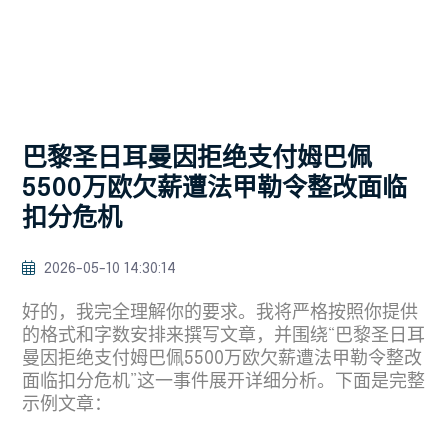
巴黎圣日耳曼因拒绝支付姆巴佩
5500万欧欠薪遭法甲勒令整改面临
扣分危机
2026-05-10 14:30:14
好的，我完全理解你的要求。我将严格按照你提供
的格式和字数安排来撰写文章，并围绕“巴黎圣日耳
曼因拒绝支付姆巴佩5500万欧欠薪遭法甲勒令整改
面临扣分危机”这一事件展开详细分析。下面是完整
示例文章：