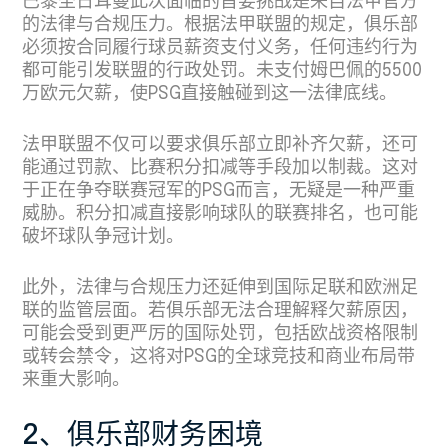
巴黎圣日耳曼此次面临的首要挑战是来自法甲官方
的法律与合规压力。根据法甲联盟的规定，俱乐部
必须按合同履行球员薪资支付义务，任何违约行为
都可能引发联盟的行政处罚。未支付姆巴佩的5500
万欧元欠薪，使PSG直接触碰到这一法律底线。
法甲联盟不仅可以要求俱乐部立即补齐欠薪，还可
能通过罚款、比赛积分扣减等手段加以制裁。这对
于正在争夺联赛冠军的PSG而言，无疑是一种严重
威胁。积分扣减直接影响球队的联赛排名，也可能
破坏球队争冠计划。
此外，法律与合规压力还延伸到国际足联和欧洲足
联的监管层面。若俱乐部无法合理解释欠薪原因，
可能会受到更严厉的国际处罚，包括欧战资格限制
或转会禁令，这将对PSG的全球竞技和商业布局带
来重大影响。
2、俱乐部财务困境