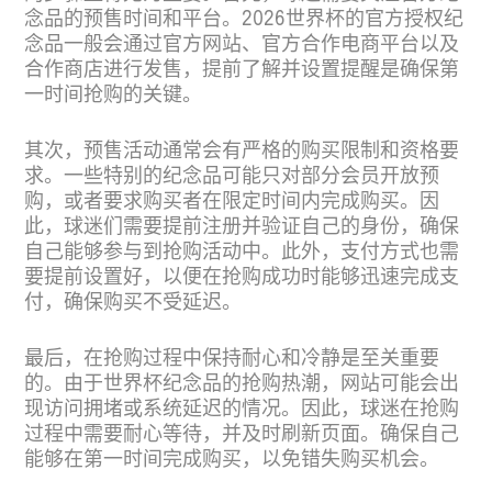
念品的预售时间和平台。2026世界杯的官方授权纪
念品一般会通过官方网站、官方合作电商平台以及
合作商店进行发售，提前了解并设置提醒是确保第
一时间抢购的关键。
其次，预售活动通常会有严格的购买限制和资格要
求。一些特别的纪念品可能只对部分会员开放预
购，或者要求购买者在限定时间内完成购买。因
此，球迷们需要提前注册并验证自己的身份，确保
自己能够参与到抢购活动中。此外，支付方式也需
要提前设置好，以便在抢购成功时能够迅速完成支
付，确保购买不受延迟。
最后，在抢购过程中保持耐心和冷静是至关重要
的。由于世界杯纪念品的抢购热潮，网站可能会出
现访问拥堵或系统延迟的情况。因此，球迷在抢购
过程中需要耐心等待，并及时刷新页面。确保自己
能够在第一时间完成购买，以免错失购买机会。