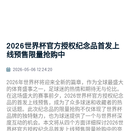
2026世界杯官方授权纪念品首发上
线预售限量抢购中
2026-05-06 12:24:20
2026年世界杯将迎来全新的篇章，作为全球最盛大
的体育盛事之一，足球迷的热情和期待无与伦比。
在这场盛大的赛事前夕，2026世界杯官方授权纪念
品的首发上线预售，成为了众多球迷和收藏者的热
议话题。此次纪念品的限量抢购不仅体现了世界杯
品牌的独特魅力，也为球迷提供了一个与世界杯深
度互动的机会。本文将从四个方面详细探讨2026世
界杯官方授权纪念品首发上线预售限量抢购中的亮