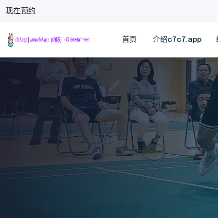
现在预约
首页
介绍c7c7.app