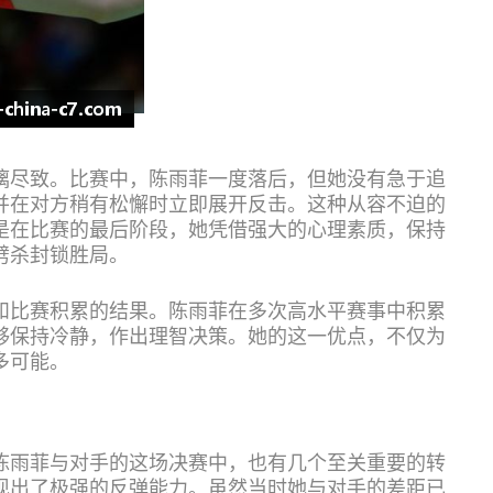
漓尽致。比赛中，陈雨菲一度落后，但她没有急于追
并在对方稍有松懈时立即展开反击。这种从容不迫的
是在比赛的最后阶段，她凭借强大的心理素质，保持
劈杀封锁胜局。
和比赛积累的结果。陈雨菲在多次高水平赛事中积累
够保持冷静，作出理智决策。她的这一优点，不仅为
多可能。
陈雨菲与对手的这场决赛中，也有几个至关重要的转
现出了极强的反弹能力。虽然当时她与对手的差距已