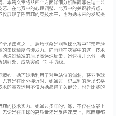
局。本篇文章将从四个方面详细分析陈雨菲在瑞士公
技艺、在比赛中的心理调整、比赛中的关键转折点，
不仅展现了陈雨菲的竞技水平，也为她未来的发展提
了全场焦点之一。后场劈杀是羽毛球比赛中非常考验
高的击球精度与爆发力。陈雨菲在决赛中的这一技术
，她通过精准的后场高远球反击，迅速拉开比分。她
恰到好处，成功突破了对手防线。
称精妙。她巧妙地利用了对手站位的漏洞，将羽毛球
。尤其是在比分接近时，她通过一记犀利的后场劈杀
技术的高效运用不仅为她赢得了关键分，也为比赛的
雨菲的技术实力。她通过多年的训练，不仅在体能上
。无论是在击球的高质量还是反应速度上，陈雨菲都