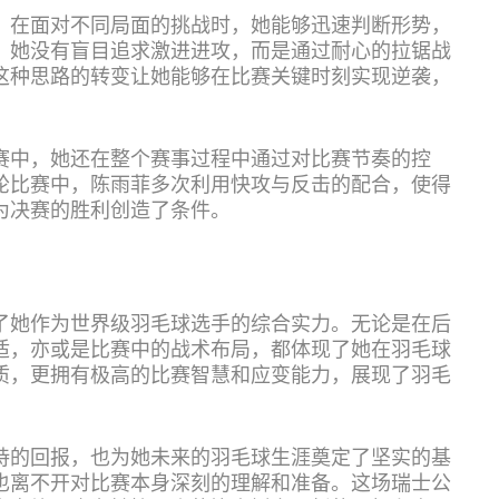
。在面对不同局面的挑战时，她能够迅速判断形势，
，她没有盲目追求激进进攻，而是通过耐心的拉锯战
这种思路的转变让她能够在比赛关键时刻实现逆袭，
赛中，她还在整个赛事过程中通过对比赛节奏的控
轮比赛中，陈雨菲多次利用快攻与反击的配合，使得
为决赛的胜利创造了条件。
了她作为世界级羽毛球选手的综合实力。无论是在后
适，亦或是比赛中的战术布局，都体现了她在羽毛球
质，更拥有极高的比赛智慧和应变能力，展现了羽毛
持的回报，也为她未来的羽毛球生涯奠定了坚实的基
也离不开对比赛本身深刻的理解和准备。这场瑞士公