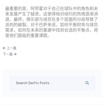
最重要的是，阿劳霍对于自己在球队中的角色和未
来发展产生了疑虑，这使得他对续约的热情逐渐消
退。最终，俱乐部与球员在多个层面的分歧导致了
谈判的破裂。对于巴萨来说，如何平衡财务与球员
需求，如何在未来的重建中找到合适的平衡点，将
是他们面临的重要课题。
上一篇
下一篇