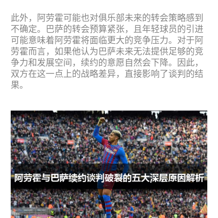
此外，阿劳霍可能也对俱乐部未来的转会策略感到
不确定。巴萨的转会预算紧张，且年轻球员的引进
可能意味着阿劳霍将面临更大的竞争压力。对于阿
劳霍而言，如果他认为巴萨未来无法提供足够的竞
争力和发展空间，续约的意愿自然会下降。因此，
双方在这一点上的战略差异，直接影响了谈判的结
果。