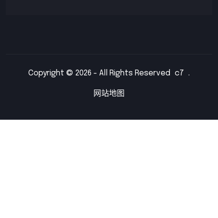
Copyright © 2026 - All Rights Reserved
c7
.
网站地图