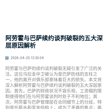
阿劳霍与巴萨续约谈判破裂的五大深
层原因解析
2026-04-20 13:30:04
阿劳霍与巴萨的续约谈判破裂无疑引发了广泛的关
注。这位乌拉圭中卫被认为是巴萨防线的支柱之
一，他的离开对俱乐部意味着巨大的损失。本文将
深入解析阿劳霍与巴萨续约谈判破裂的五大深层原
因。首先，巴萨的财政状况不容乐观，工资帽的限
制使得他们在与阿劳霍谈判时处于不利地位；其
次，阿劳霍与巴萨管理层在合同细节上的分歧，特
别是在薪水和奖金结构上，成为了矛盾的焦点；再