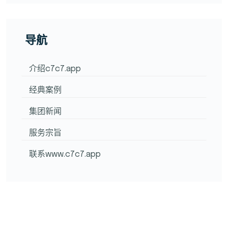
导航
介绍c7c7.app
经典案例
集团新闻
服务宗旨
联系www.c7c7.app