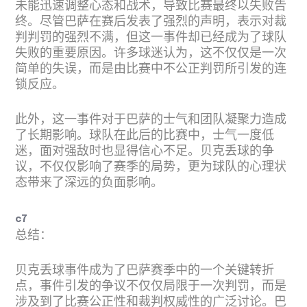
未能迅速调整心态和战术，导致比赛最终以失败告
终。尽管巴萨在赛后发表了强烈的声明，表示对裁
判判罚的强烈不满，但这一事件却已经成为了球队
失败的重要原因。许多球迷认为，这不仅仅是一次
简单的失误，而是由比赛中不公正判罚所引发的连
锁反应。
此外，这一事件对于巴萨的士气和团队凝聚力造成
了长期影响。球队在此后的比赛中，士气一度低
迷，面对强敌时也显得信心不足。贝克丢球的争
议，不仅仅影响了赛季的局势，更为球队的心理状
态带来了深远的负面影响。
c7
总结：
贝克丢球事件成为了巴萨赛季中的一个关键转折
点，事件引发的争议不仅仅局限于一次判罚，而是
涉及到了比赛公正性和裁判权威性的广泛讨论。巴