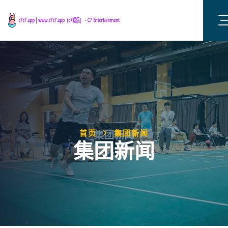
首页
集团新闻
集团新闻