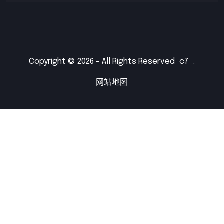
Copyright © 2026 - All Rights Reserved
c7
.
网站地图