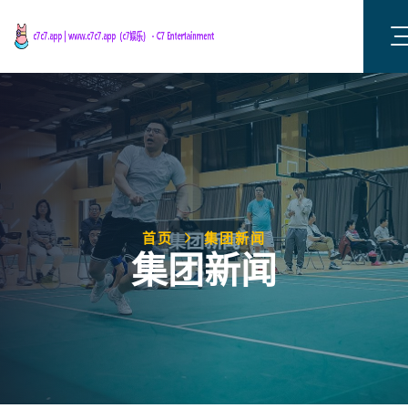
首页
集团新闻
集团新闻