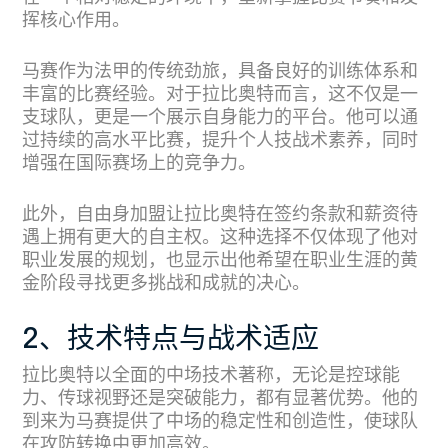
挥核心作用。
马赛作为法甲的传统劲旅，具备良好的训练体系和
丰富的比赛经验。对于拉比奥特而言，这不仅是一
支球队，更是一个展示自身能力的平台。他可以通
过持续的高水平比赛，提升个人技战术素养，同时
增强在国际赛场上的竞争力。
此外，自由身加盟让拉比奥特在签约条款和薪资待
遇上拥有更大的自主权。这种选择不仅体现了他对
职业发展的规划，也显示出他希望在职业生涯的黄
金阶段寻找更多挑战和成就的决心。
2、技术特点与战术适应
拉比奥特以全面的中场技术著称，无论是控球能
力、传球视野还是突破能力，都有显著优势。他的
到来为马赛提供了中场的稳定性和创造性，使球队
在攻防转换中更加高效。