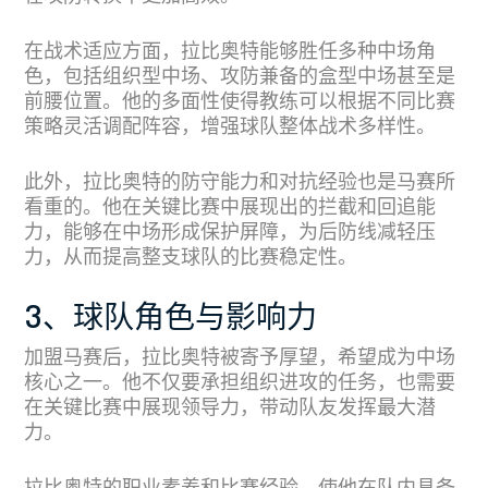
在战术适应方面，拉比奥特能够胜任多种中场角
色，包括组织型中场、攻防兼备的盒型中场甚至是
前腰位置。他的多面性使得教练可以根据不同比赛
策略灵活调配阵容，增强球队整体战术多样性。
此外，拉比奥特的防守能力和对抗经验也是马赛所
看重的。他在关键比赛中展现出的拦截和回追能
力，能够在中场形成保护屏障，为后防线减轻压
力，从而提高整支球队的比赛稳定性。
3、球队角色与影响力
加盟马赛后，拉比奥特被寄予厚望，希望成为中场
核心之一。他不仅要承担组织进攻的任务，也需要
在关键比赛中展现领导力，带动队友发挥最大潜
力。