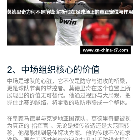
2、中场组织核心的价值
中场是球队的心脏，它不仅是防守与进攻的桥梁，
更是球队节奏的掌控者。莫德里奇在这个位置上所
展现出的价值无可替代。他通过视野与大局观，把
握住比赛的脉络，将零散的攻防串联成一个整体。
在皇家马德里与克罗地亚国家队，莫德里奇都被视
为真正的“指挥官”。无论是短传渗透还是大范围转
移，他都能找到最佳解决方案。他的传球不仅追求