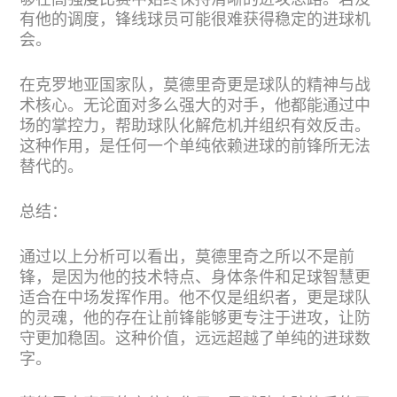
够在高强度比赛中始终保持清晰的进攻思路。若没
有他的调度，锋线球员可能很难获得稳定的进球机
会。
在克罗地亚国家队，莫德里奇更是球队的精神与战
术核心。无论面对多么强大的对手，他都能通过中
场的掌控力，帮助球队化解危机并组织有效反击。
这种作用，是任何一个单纯依赖进球的前锋所无法
替代的。
总结：
通过以上分析可以看出，莫德里奇之所以不是前
锋，是因为他的技术特点、身体条件和足球智慧更
适合在中场发挥作用。他不仅是组织者，更是球队
的灵魂，他的存在让前锋能够更专注于进攻，让防
守更加稳固。这种价值，远远超越了单纯的进球数
字。