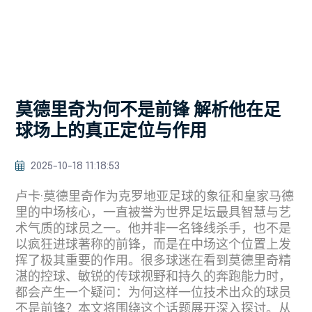
莫德里奇为何不是前锋 解析他在足
球场上的真正定位与作用
2025-10-18 11:18:53
卢卡·莫德里奇作为克罗地亚足球的象征和皇家马德
里的中场核心，一直被誉为世界足坛最具智慧与艺
术气质的球员之一。他并非一名锋线杀手，也不是
以疯狂进球著称的前锋，而是在中场这个位置上发
挥了极其重要的作用。很多球迷在看到莫德里奇精
湛的控球、敏锐的传球视野和持久的奔跑能力时，
都会产生一个疑问：为何这样一位技术出众的球员
不是前锋？本文将围绕这个话题展开深入探讨。从