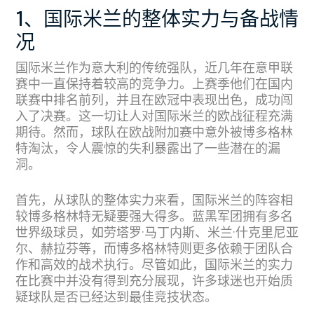
1、国际米兰的整体实力与备战情
况
国际米兰作为意大利的传统强队，近几年在意甲联
赛中一直保持着较高的竞争力。上赛季他们在国内
联赛中排名前列，并且在欧冠中表现出色，成功闯
入了决赛。这一切让人对国际米兰的欧战征程充满
期待。然而，球队在欧战附加赛中意外被博多格林
特淘汰，令人震惊的失利暴露出了一些潜在的漏
洞。
首先，从球队的整体实力来看，国际米兰的阵容相
较博多格林特无疑要强大得多。蓝黑军团拥有多名
世界级球员，如劳塔罗·马丁内斯、米兰·什克里尼亚
尔、赫拉芬等，而博多格林特则更多依赖于团队合
作和高效的战术执行。尽管如此，国际米兰的实力
在比赛中并没有得到充分展现，许多球迷也开始质
疑球队是否已经达到最佳竞技状态。