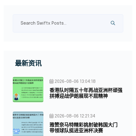
最新资讯
2026-08-06 13:04:18
香港队时隔五十年再战亚洲杯顽强
拼搏迎战伊朗展现不屈精神
2026-08-06 12:21:34
雅赞奈马特精彩挑射破韩国大门
带领球队挺进亚洲杯决赛