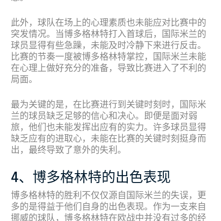
此外，球队在场上的心理素质也未能应对比赛中的
突发情况。当博多格林特打入首球后，国际米兰的
球员显得有些急躁，未能及时冷静下来进行反击。
比赛的节奏一度被博多格林特掌控，国际米兰未能
在心理上做好充分的准备，导致比赛进入了不利的
局面。
最为关键的是，在比赛进行到关键时刻时，国际米
兰的球员缺乏足够的信心和决心。即便是面对弱
旅，他们也未能发挥出应有的实力。许多球员显得
缺乏应有的进取心，未能在比赛的关键时刻挺身而
出，最终导致了意外的失利。
4、博多格林特的出色表现
博多格林特的胜利不仅仅源自国际米兰的失误，更
多的是得益于他们自身的出色表现。作为一支来自
挪威的球队，博多格林特在欧战中并没有过多的经