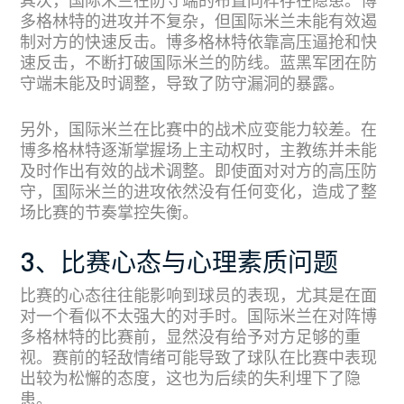
其次，国际米兰在防守端的布置同样存在隐患。博
多格林特的进攻并不复杂，但国际米兰未能有效遏
制对方的快速反击。博多格林特依靠高压逼抢和快
速反击，不断打破国际米兰的防线。蓝黑军团在防
守端未能及时调整，导致了防守漏洞的暴露。
另外，国际米兰在比赛中的战术应变能力较差。在
博多格林特逐渐掌握场上主动权时，主教练并未能
及时作出有效的战术调整。即使面对对方的高压防
守，国际米兰的进攻依然没有任何变化，造成了整
场比赛的节奏掌控失衡。
3、比赛心态与心理素质问题
比赛的心态往往能影响到球员的表现，尤其是在面
对一个看似不太强大的对手时。国际米兰在对阵博
多格林特的比赛前，显然没有给予对方足够的重
视。赛前的轻敌情绪可能导致了球队在比赛中表现
出较为松懈的态度，这也为后续的失利埋下了隐
患。