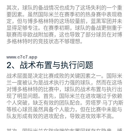
其次，球队的备战情况也成为了这场失利的一个重
要因素。虽然国际米兰在赛季初的热身赛中表现稳
定，但与博多格林特的这场较量前，蓝黑军团并未
显得足够专注。在赛季初期，球队的备战更侧重于
联赛而非欧战附加赛，这也导致了部分球员在对博
多格林特时的竞技状态不够理想。
www.c7c7.app
2、战术布置与执行问题
战术层面是决定比赛成败的关键因素之一。国际米
兰一度被认为是战术执行力强的球队，然而在这场
对博多格林特的比赛中，球队的战术布置与执行出
现了明显问题。首先，国际米兰在进攻端过于依赖
个人突破，缺乏有效的团队配合。劳塔罗·马丁内斯
等核心球员虽然具备个人能力，但在比赛中未能与
队友形成有效的进攻配合，导致进攻效率不高。