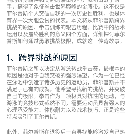
强的拼搏精神和高超的拳击技巧，成功击败了对
手，摘得了象征拳击世界巅峰的金腰带。这不仅是
菲尔普斯个人突破自我的一次历史性胜利，也是体
育界一次大胆尝试的代表。本文将从菲尔普斯跨界
挑战的原因、拳击训练的艰苦历程、比赛中的战术
运用以及最终胜利的意义四个方面，详细探讨菲尔
普斯如何通过勇敢挑战极限，成就这一传奇故事。
1、跨界挑战的原因
菲尔普斯之所以决定从游泳转战拳击赛，最根本的
原因是他对于自我突破的强烈渴望。作为一位已经
在泳池中创造了诸多历史的运动员，菲尔普斯并不
满足于已有的成就，他希望寻找新的挑战，并突破
自己的极限。拳击作为一项极具对抗性的运动，与
游泳的竞技形式截然不同，需要运动员具备强大的
心理承受能力、体能耐力以及战术技巧，正是这些
特点吸引了菲尔普斯。
此外，菲尔普斯在退役后一直寻找能够激发自己热