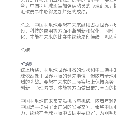
尤其是在与东南亚和欧洲选手的较量中，要注
争，中国羽毛球亟需加强运动员的心理训练，
毛球赛事中取得更加辉煌的成绩。
总之，中国羽毛球要想在未来继续占据世界羽
设、科技的应用等方面不断创新和优化。同时
化，才能在未来的比赛中继续屡创佳绩，巩固
总结：
c7娱乐
综上所述，羽毛球世界排名的现状和中国选手
球依然处于世界羽坛的领先地位，但随着全球
烈的挑战。要想在未来的国际赛场上保持强势
创新、心理素质、体能等方面做出更加全面的
中国羽毛球的未来充满挑战与机遇。随着年轻
中国选手提供了更广阔的发展空间。希望中国
力，继续在全球羽坛中占据重要位置，为羽毛