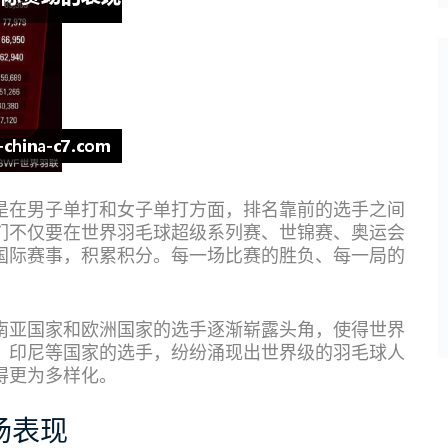
是在男子单打和女子单打方面，排名靠前的选手之间
们不仅要在世界羽毛球超级系列赛、世锦赛、奥运会
国际赛事，积累积分。每一场比赛的胜负、每一局的
南亚国家和欧洲国家的选手逐渐崭露头角，使得世界
、印尼等国家的选手，纷纷涌现出世界级的羽毛球人
得更为多样化。
场表现