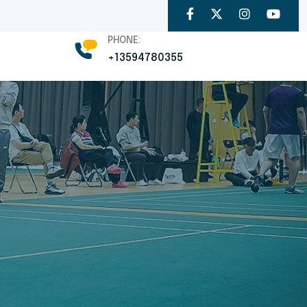
PHONE:
+13594780355