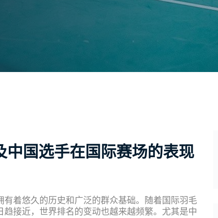
及中国选手在国际赛场的表现
拥有着悠久的历史和广泛的群众基础。随着国际羽毛
日趋接近，世界排名的变动也越来越频繁。尤其是中