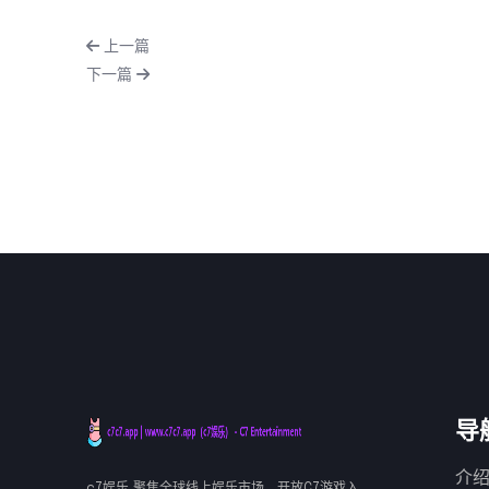
上一篇
下一篇
导
介绍c