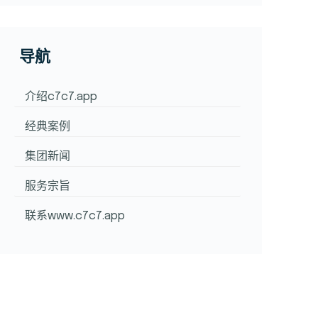
导航
介绍c7c7.app
经典案例
集团新闻
服务宗旨
联系www.c7c7.app