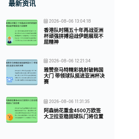
最新资讯
2026-08-06 13:04:18
香港队时隔五十年再战亚洲
杯顽强拼搏迎战伊朗展现不
屈精神
2026-08-06 12:21:34
雅赞奈马特精彩挑射破韩国
大门 带领球队挺进亚洲杯决
赛
2026-08-06 11:31:35
阿森纳花重金4500万欧签
大卫拉亚稳固球队门将位置