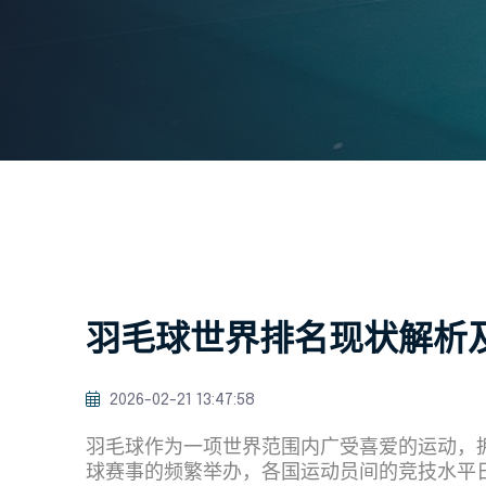
羽毛球世界排名现状解析
2026-02-21 13:47:58
羽毛球作为一项世界范围内广受喜爱的运动，
球赛事的频繁举办，各国运动员间的竞技水平