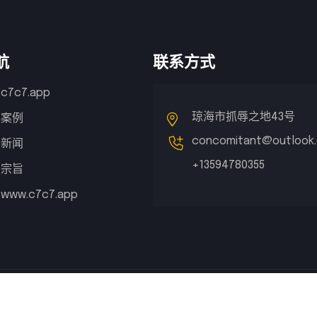
航
联系方式
7c7.app
琼海市抓辱之地43号
典案例
concomitant@outlook
团新闻
+13594780355
务宗旨
ww.c7c7.app