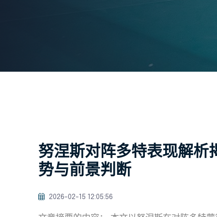
努涅斯对阵多特表现解析
势与前景判断
2026-02-15 12:05:56