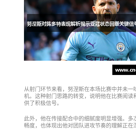
从射门环节来看，努涅斯在本场比赛中并未一
机。这种射门思路的转变，说明他在比赛阅读
供了积极信号。
此外，他在传接配合中的细腻度明显增强。多
畅度，也体现出他对团队进攻节奏的理解正在