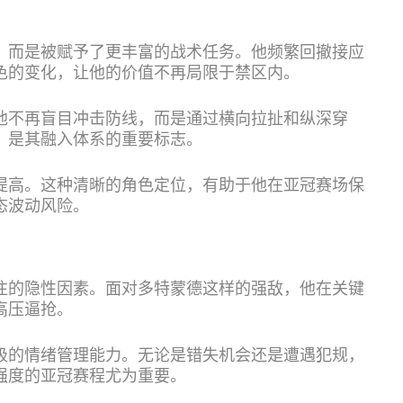
，而是被赋予了更丰富的战术任务。他频繁回撤接应
色的变化，让他的价值不再局限于禁区内。
他不再盲目冲击防线，而是通过横向拉扯和纵深穿
，是其融入体系的重要标志。
提高。这种清晰的角色定位，有助于他在亚冠赛场保
态波动风险。
注的隐性因素。面对多特蒙德这样的强敌，他在关键
高压逼抢。
极的情绪管理能力。无论是错失机会还是遭遇犯规，
强度的亚冠赛程尤为重要。