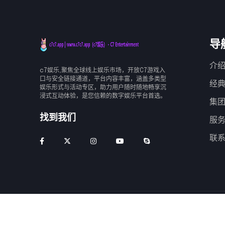
导
介绍c
c7娱乐,聚焦全球线上娱乐市场，开放C7游戏入
口与安全链接通道，平台内容丰富，涵盖多类型
经
娱乐形式与活动专区，助力用户随时随地畅享沉
浸式互动体验，是您信赖的数字娱乐平台首选。
集
找到我们
服
联系w
Copyright © 2026 - All Rights Reserved
c7
.