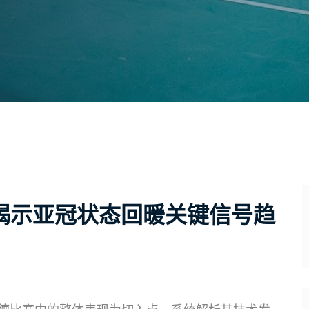
揭示亚冠状态回暖关键信号趋