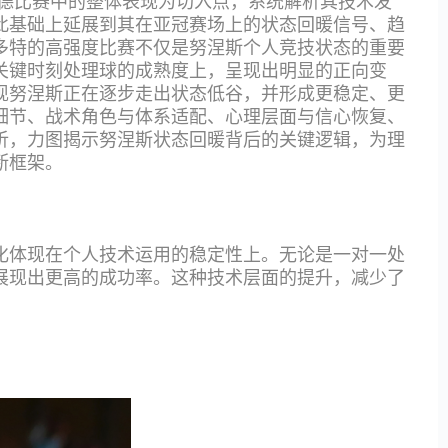
蒙德比赛中的整体表现为切入点，系统解析其技术发
此基础上延展到其在亚冠赛场上的状态回暖信号、趋
多特的高强度比赛不仅是努涅斯个人竞技状态的重要
关键时刻处理球的成熟度上，呈现出明显的正向变
现努涅斯正在逐步走出状态低谷，并形成更稳定、更
细节、战术角色与体系适配、心理层面与信心恢复、
析，力图揭示努涅斯状态回暖背后的关键逻辑，为理
断框架。
化体现在个人技术运用的稳定性上。无论是一对一处
展现出更高的成功率。这种技术层面的提升，减少了