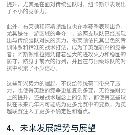
提升，尤其是在面对传统强队时，纽卡斯尔表现出
了不小的竞争力。
此外，布莱顿和阿斯顿维拉也在本赛季表现出色，
尤其是在中游区域的争夺中，这两支球队已经展现
出与传统强队对抗的实力。布莱顿依托其出色的青
训体系和精准的战术打法，成为了英超新兴的竞争
者；阿斯顿维拉则凭借着强大的进攻火力和稳固的
防守，跻身于前六的行列，并且在与顶级球队的对
抗中积累了不少信心。
这些新兴势力的崛起，不仅给传统豪门带来了压
力，也使得英超的竞争更加复杂多变。无论是财力
上的提升，还是战术理念上的创新，都使得这些球
队在未来几年内可能成为更多比赛中的变数，为英
超联赛注入了更多不确定性和看点。
4、未来发展趋势与展望