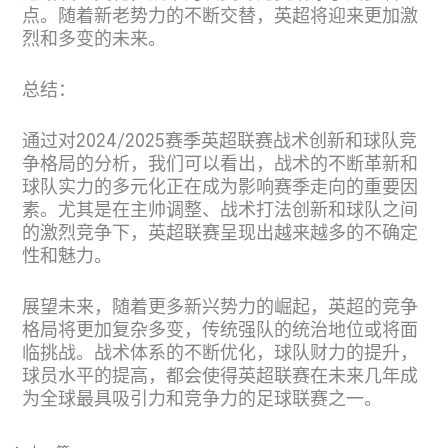
点。随着新老势力的不断交替，英超将迎来更加激
烈和多变的未来。
总结：
通过对2024/2025赛季英超联赛战术创新和球队竞
争格局的分析，我们可以看出，战术的不断革新和
球队实力的多元化正在成为影响赛季走向的重要因
素。尤其是在主帅调整、战术打法创新和球队之间
的激烈竞争下，英超联赛呈现出越来越多的不确定
性和魅力。
展望未来，随着更多新兴势力的崛起，英超的竞争
格局将更加复杂多变，传统强队的统治地位或将面
临挑战。战术体系的不断优化，球队财力的提升，
球员水平的提高，都会使得英超联赛在未来几年成
为全球最具吸引力和竞争力的足球联赛之一。