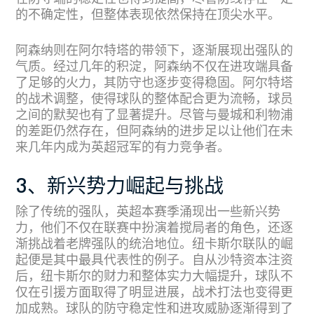
的不确定性，但整体表现依然保持在顶尖水平。
阿森纳则在阿尔特塔的带领下，逐渐展现出强队的
气质。经过几年的积淀，阿森纳不仅在进攻端具备
了足够的火力，其防守也逐步变得稳固。阿尔特塔
的战术调整，使得球队的整体配合更为流畅，球员
之间的默契也有了显著提升。尽管与曼城和利物浦
的差距仍然存在，但阿森纳的进步足以让他们在未
来几年内成为英超冠军的有力竞争者。
3、新兴势力崛起与挑战
除了传统的强队，英超本赛季涌现出一些新兴势
力，他们不仅在联赛中扮演着搅局者的角色，还逐
渐挑战着老牌强队的统治地位。纽卡斯尔联队的崛
起便是其中最具代表性的例子。自从沙特资本注资
后，纽卡斯尔的财力和整体实力大幅提升，球队不
仅在引援方面取得了明显进展，战术打法也变得更
加成熟。球队的防守稳定性和进攻威胁逐渐得到了