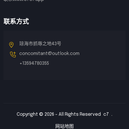
联系方式
琼海市抓辱之地43号
concomitant@outlook.com
+13594780355
Copyright © 2026 - All Rights Reserved
c7
.
网站地图