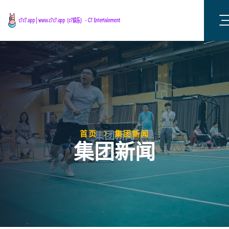
首页
集团新闻
集团新闻